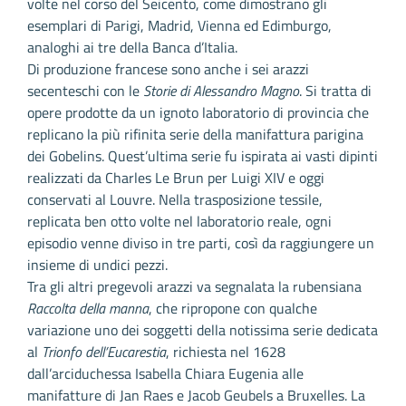
volte nel corso del Seicento, come dimostrano gli
esemplari di Parigi, Madrid, Vienna ed Edimburgo,
analoghi ai tre della Banca d’Italia.
Di produzione francese sono anche i sei arazzi
secenteschi con le
Storie di Alessandro Magno
. Si tratta di
opere prodotte da un ignoto laboratorio di provincia che
replicano la più rifinita serie della manifattura parigina
dei Gobelins. Quest’ultima serie fu ispirata ai vasti dipinti
realizzati da Charles Le Brun per Luigi XIV e oggi
conservati al Louvre. Nella trasposizione tessile,
replicata ben otto volte nel laboratorio reale, ogni
episodio venne diviso in tre parti, così da raggiungere un
insieme di undici pezzi.
Tra gli altri pregevoli arazzi va segnalata la rubensiana
Raccolta della manna
, che ripropone con qualche
variazione uno dei soggetti della notissima serie dedicata
al
Trionfo dell’Eucarestia
, richiesta nel 1628
dall’arciduchessa Isabella Chiara Eugenia alle
manifatture di Jan Raes e Jacob Geubels a Bruxelles. La