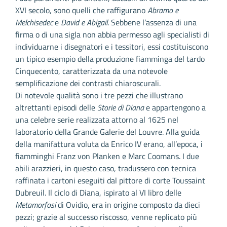
XVI secolo, sono quelli che raffigurano
Abramo e
Melchisedec
e
David e Abigail
. Sebbene l’assenza di una
firma o di una sigla non abbia permesso agli specialisti di
individuarne i disegnatori e i tessitori, essi costituiscono
un tipico esempio della produzione fiamminga del tardo
Cinquecento, caratterizzata da una notevole
semplificazione dei contrasti chiaroscurali.
Di notevole qualità sono i tre pezzi che illustrano
altrettanti episodi delle
Storie di Diana
e appartengono a
una celebre serie realizzata attorno al 1625 nel
laboratorio della Grande Galerie del Louvre. Alla guida
della manifattura voluta da Enrico IV erano, all’epoca, i
fiamminghi Franz von Planken e Marc Coomans. I due
abili arazzieri, in questo caso, tradussero con tecnica
raffinata i cartoni eseguiti dal pittore di corte Toussaint
Dubreuil. Il ciclo di Diana, ispirato al VI libro delle
Metamorfosi
di Ovidio, era in origine composto da dieci
pezzi; grazie al successo riscosso, venne replicato più