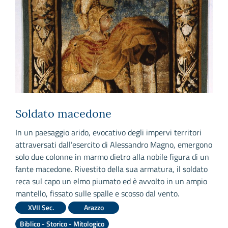
Soldato macedone
o
In un paesaggio arido, evocativo degli impervi territori
D
attraversati dall’esercito di Alessandro Magno, emergono
a
solo due colonne in marmo dietro alla nobile figura di un
c
fante macedone. Rivestito della sua armatura, il soldato
O
reca sul capo un elmo piumato ed è avvolto in un ampio
e
mantello, fissato sulle spalle e scosso dal vento.
3
r
XVII Sec.
Arazzo
P
Biblico - Storico - Mitologico