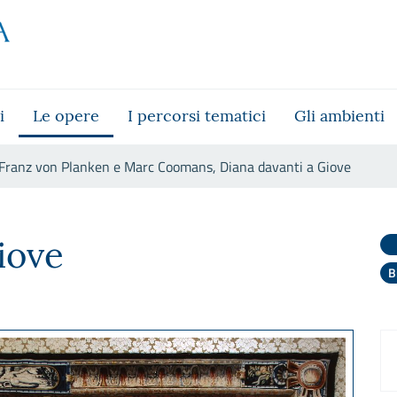
i
Le opere
I percorsi tematici
Gli ambienti
Franz von Planken e Marc Coomans, Diana davanti a Giove
omans, Diana davanti a Giove
iove
B