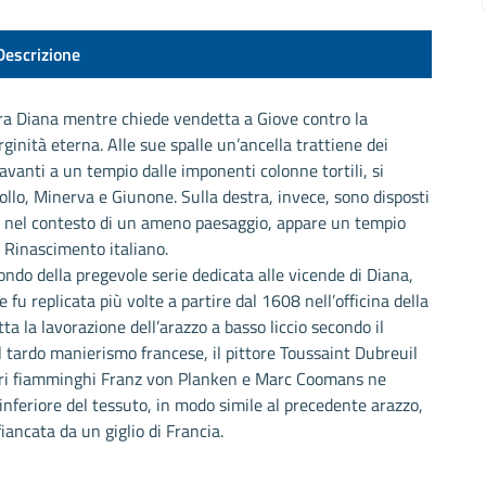
Descrizione
ura Diana mentre chiede vendetta a Giove contro la
ginità eterna. Alle sue spalle un’ancella trattiene dei
, davanti a un tempio dalle imponenti colonne tortili, si
ollo, Minerva e Giunone. Sulla destra, invece, sono disposti
, nel contesto di un ameno paesaggio, appare un tempio
l Rinascimento italiano.
ondo della pregevole serie dedicata alle vicende di Diana,
 fu replicata più volte a partire dal 1608 nell’officina della
ta la lavorazione dell’arazzo a basso liccio secondo il
 tardo manierismo francese, il pittore Toussaint Dubreuil
zzieri fiamminghi Franz von Planken e Marc Coomans ne
inferiore del tessuto, in modo simile al precedente arazzo,
fiancata da un giglio di Francia.