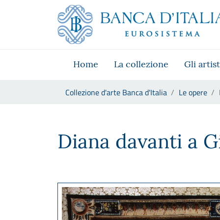
Vai al sito istituzionale
Skip to Main Content
Vai al menu di navigazione
Vai alla ricerca
Vai ai contenuti
Vai al footer
Home
La collezione
Gli artist
Ti trovi in:
Collezione d'arte Banca d'Italia
Le opere
Franz von Planken e Marc Co
Diana davanti a G