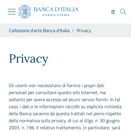
Vai al sito istituzionale
Skip to Main Content
Vai al menu di navigazione
IT
Vai alla ricerca
Vai ai contenuti
Ti trovi in:
Collezione d'arte Banca d'Italia
Privacy
Vai al footer
Privacy
Privacy
Gli utenti non necessitano di fornire i propri dati
personali per consultare questo sito Internet, ma
soltanto per avere accesso ad alcuni servizi forniti. In tal
caso, i dati e le informazioni raccolti su esplicita richiesta
della Banca saranno da questa trattati nel pieno rispetto
della normativa sulla privacy, di cui al d.lgs. n. 30 giugno
2003, n. 196. Il relativo trattamento, in particolare, sarà