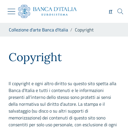
Vai al sito istituzionale
Skip to Main Content
Vai al menu di navigazione
IT
Vai alla ricerca
Vai ai contenuti
Ti trovi in:
Collezione d'arte Banca d'Italia
Copyright
Vai al footer
Copyright
Copyright
Il copyright e ogni altro diritto su questo sito spetta alla
Banca d’Italia e tutti i contenuti e le informazioni
presenti all’interno dello stesso sono protetti ai sensi
della normativa sul diritto d’autore. La stampa e il
salvataggio (su disco o su altri supporti di
memorizzazione) dei contenuti di questo sito sono
consentiti per solo uso personale, con esclusione di ogni