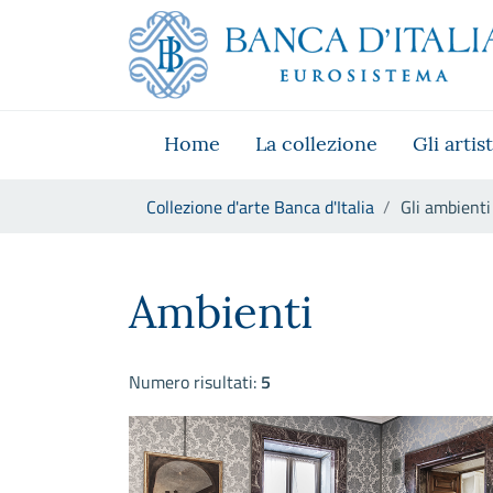
Vai al sito istituzionale
Skip to Main Content
Vai al menu di navigazione
Vai alla ricerca
Vai ai contenuti
Vai al footer
Home
La collezione
Gli artist
Ti trovi in:
Collezione d'arte Banca d'Italia
Gli ambienti
Gli ambienti
Ambienti
Numero risultati:
5