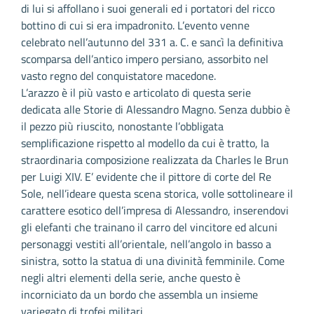
di lui si affollano i suoi generali ed i portatori del ricco
bottino di cui si era impadronito. L’evento venne
celebrato nell’autunno del 331 a. C. e sancì la definitiva
scomparsa dell’antico impero persiano, assorbito nel
vasto regno del conquistatore macedone.
L’arazzo è il più vasto e articolato di questa serie
dedicata alle Storie di Alessandro Magno. Senza dubbio è
il pezzo più riuscito, nonostante l’obbligata
semplificazione rispetto al modello da cui è tratto, la
straordinaria composizione realizzata da Charles le Brun
per Luigi XIV. E’ evidente che il pittore di corte del Re
Sole, nell’ideare questa scena storica, volle sottolineare il
carattere esotico dell’impresa di Alessandro, inserendovi
gli elefanti che trainano il carro del vincitore ed alcuni
personaggi vestiti all’orientale, nell’angolo in basso a
sinistra, sotto la statua di una divinità femminile. Come
negli altri elementi della serie, anche questo è
incorniciato da un bordo che assembla un insieme
variegato di trofei militari.