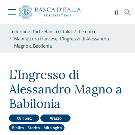
Vai al sito istituzionale
Skip to Main Content
Vai al menu di navigazione
IT
Vai alla ricerca
Vai ai contenuti
Ti trovi in:
Collezione d'arte Banca d'Italia
Le opere
Vai al footer
Manifattura francese, L’Ingresso di Alessandro
Magno a Babilonia
Manifattura francese, L’Ingr
L’Ingresso di
Alessandro Magno a
Babilonia
XVII Sec.
Arazzo
Biblico - Storico - Mitologico