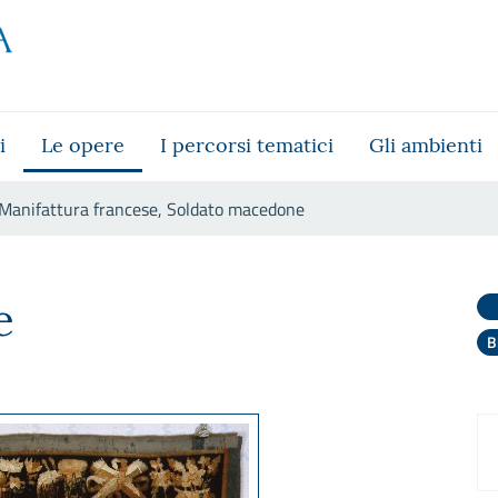
i
Le opere
I percorsi tematici
Gli ambienti
Manifattura francese, Soldato macedone
to macedone
e
B