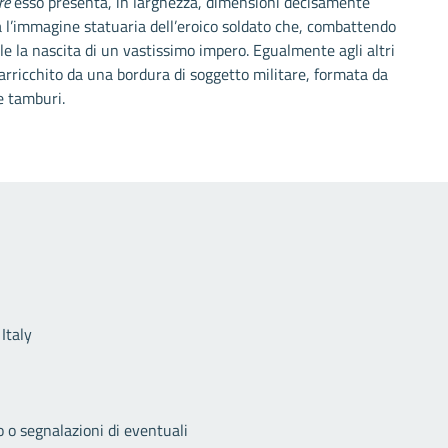
re
esso presenta, in larghezza, dimensioni decisamente
ata l’immagine statuaria dell’eroico soldato che, combattendo
le la nascita di un vastissimo impero. Egualmente agli altri
 arricchito da una bordura di soggetto militare, formata da
e tamburi.
Link utili
Italy
o o segnalazioni di eventuali