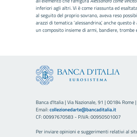
all’elemento che raffigura
Alessandro come vincito
inferiori agli altri. Vi è come riassunta ed esalt
al seguito del proprio sovrano, aveva reso possibi
arazzi di tematica ‘alessandrina’, anche questo è
un composito insieme di armi, bandiere, trombe 
Banca d'Italia | Via Nazionale, 91 | 00184 Rome | 
Email:
collezionedarte@bancaditalia.it
CF: 00997670583 - P.IVA: 00950501007
Per inviare opinioni e suggerimenti relativi al sit