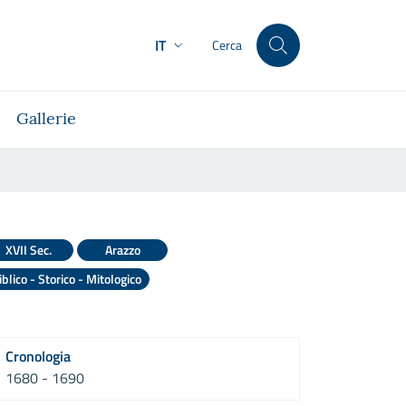
IT
Cerca
Gallerie
XVII Sec.
Arazzo
iblico - Storico - Mitologico
Cronologia
1680 - 1690