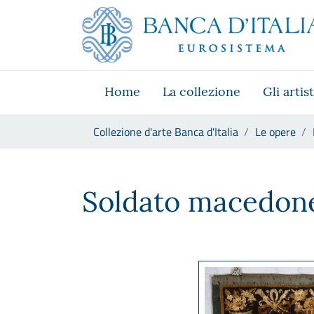
Vai al sito istituzionale
Skip to Main Content
Vai al menu di navigazione
Vai alla ricerca
Vai ai contenuti
Vai al footer
Home
La collezione
Gli artist
Ti trovi in:
Collezione d'arte Banca d'Italia
Le opere
Manifattura francese, Solda
Soldato macedon