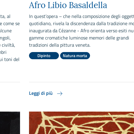
Afro Libio Basaldella
ta, al
In quest’opera – che nella composizione degli oggett
me come se
quotidiano, rivela la discendenza dalla tradizione 
alcune
inaugurata da Cézanne - Afro orienta verso esiti nu
ngoli,
gamme cromatiche luminose memori delle grandi
civiltà,
tradizioni della pittura veneta.
mbri
Dipinto
Natura morta
i toni del
Leggi di più