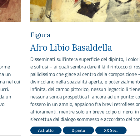
Figura
Afro Libio Basaldella
i
Disseminati sull’intera superficie del dipinto, i color
forme
e soffusi – ai quali sembra dare il là il rintocco di ro
na un
pallidissimo che giace al centro della composizione –
 ma nel cui
divincolano nella spazialità aperta, e potenzialment
urri:
infinita, del campo pittorico; nessun legaccio li tiene
 da un
nessuna sonda prospettica li ancora ad un punto: c
vo.
fossero in un amnio, appaiono fra brevi retroflession
affioramenti, mentre solo un breve colpo di nero, in
s’eccettua dal dialogo sommesso e accordato del ton
Astratto
Dipinto
XX Sec.