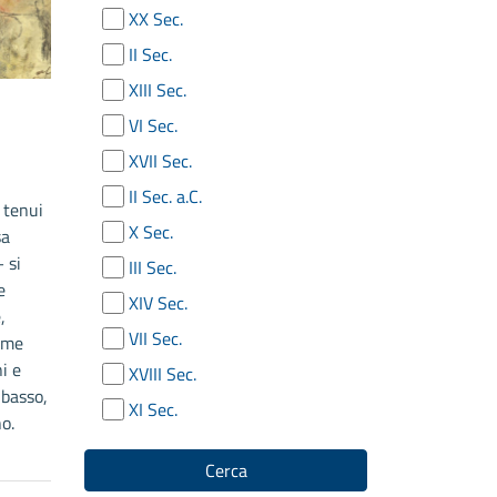
XX Sec.
II Sec.
XIII Sec.
VI Sec.
XVII Sec.
II Sec. a.C.
i tenui
X Sec.
sa
 si
III Sec.
e
XIV Sec.
,
VII Sec.
ome
i e
XVIII Sec.
 basso,
XI Sec.
o.
Cerca