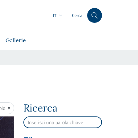
IT
Cerca
Gallerie
Ricerca
namento
Cerca per testo