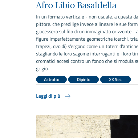
Afro Libio Basaldella
In un formato verticale - non usuale, a questa da
pittore: che predilige invece allineare le sue for
giacessero sul filo di un immaginato orizzonte - 
figure imperfettamente geometriche (cerchi, tria
trapezi, ovoidi) s’ergono come un totem d’antiche 
stagliando le loro sagome interroganti e i loro ti
cromatici accesi contro un fondo che si modula su
grigio.
Astratto
Dipinto
XX Sec.
Leggi di più