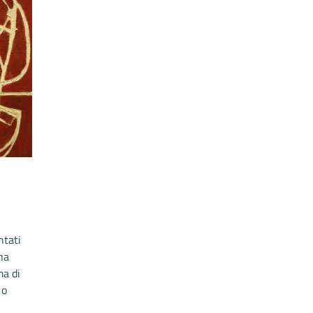
ntati
na
ma di
 o