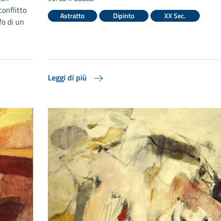
conflitto
Astratto
Dipinto
XX Sec.
fo di un
Leggi di più