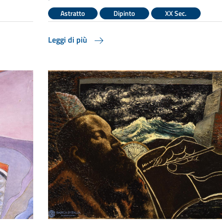
Astratto
Dipinto
XX Sec.
Leggi di più