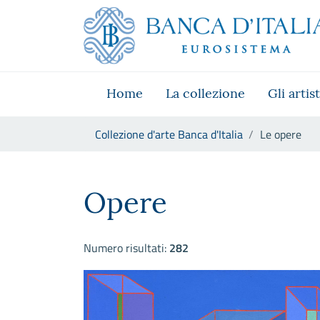
Vai al sito istituzionale
Skip to Main Content
Vai al menu di navigazione
Vai alla ricerca
Vai ai contenuti
Vai al footer
Home
La collezione
Gli artist
Ti trovi in:
Collezione d'arte Banca d'Italia
Le opere
Le opere
Opere
Numero risultati:
282