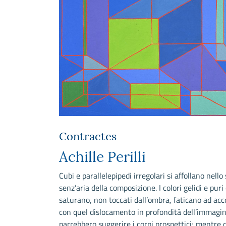
Contractes
Achille Perilli
Cubi e parallelepipedi irregolari si affollano nello
senz’aria della composizione. I colori gelidi e puri 
saturano, non toccati dall’ombra, faticano ad acc
con quel dislocamento in profondità dell’immagi
parrebbero suggerire i corpi prospettici; mentre 