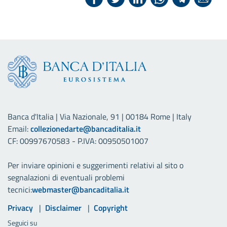
Banca d'Italia | Via Nazionale, 91 | 00184 Rome | Italy
Email:
collezionedarte@bancaditalia.it
CF: 00997670583 - P.IVA: 00950501007
Per inviare opinioni e suggerimenti relativi al sito o
segnalazioni di eventuali problemi
tecnici:
webmaster@bancaditalia.it
Link utili
Privacy
Disclaimer
Copyright
Seguici su