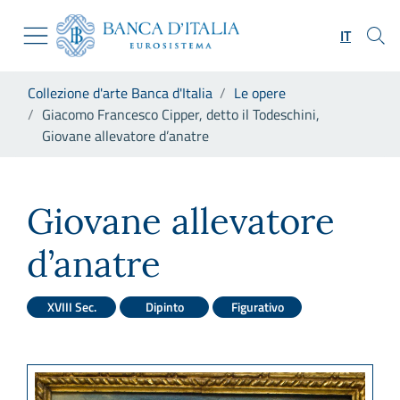
Vai al sito istituzionale
Skip to Main Content
Vai al menu di navigazione
IT
Vai alla ricerca
Vai ai contenuti
Ti trovi in:
Collezione d'arte Banca d'Italia
Le opere
Vai al footer
Giacomo Francesco Cipper, detto il Todeschini,
Giovane allevatore d’anatre
Giacomo Francesco Cipper, de
Giovane allevatore
d’anatre
XVIII Sec.
Dipinto
Figurativo