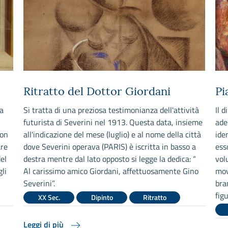
Ritratto del Dottor Giordani
Pi
a
Si tratta di una preziosa testimonianza dell'attività
Il 
futurista di Severini nel 1913. Questa data, insieme
ade
con
all'indicazione del mese (luglio) e al nome della città
ide
are
dove Severini operava (PARIS) è iscritta in basso a
ess
el
destra mentre dal lato opposto si legge la dedica: “
vol
li
Al carissimo amico Giordani, affettuosamente Gino
mov
Severini”.
bra
figu
XX Sec.
Dipinto
Ritratto
Leggi di più