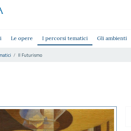
i
Le opere
I percorsi tematici
Gli ambienti
matici
Il Futurismo