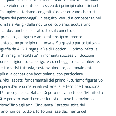
hiave violentemente espressiva dei principi coloristici del
 il “complementarismo congenito” ed asserivano che tutti i
e figure dei personaggi); in seguito, venuti a conoscenza nel
rista a Parigi) delle novità del cubismo, adottarono
basandosi anche e soprattutto sul concetto di
 e presente, di figura e ambiente reciprocamente
sunto come principio universale. Su questo punto tuttavia
rafia da A. G. Bragaglia ) e di Boccioni. Il primo infatti si
d'immagini “scattate”in momenti successivi; Boccioni
rze sprigionato dalle figure ed echeggiato dall'ambiente.
rà (staccatisi tuttavia, sostanzialmente, dal movimento
più alla concezione boccioniana, con particolare
e. Altri aspetti fondamentali del primo Futurismo figurativo
'opera d'arte di materiali estranei alle tecniche tradizionali,
15, proseguito da Balla e Depero nell'ambito del “Manifesto
5), e portato avanti con assiduità e nuove invenzioni da
ismo”,fino agli anni Cinquanta. Caratteristica del
ano non del tutto a torto una fase declinante del