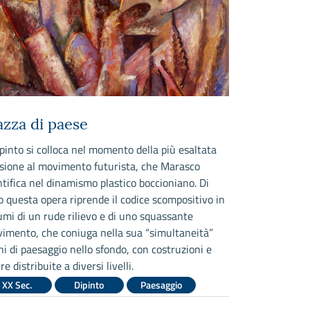
azza di paese
Paesaggio
dipinto si colloca nel momento della più esaltata
Il dipinto ap
sione al movimento futurista, che Marasco
avanguardistic
ntifica nel dinamismo plastico boccioniano. Di
Tendenze e ris
o questa opera riprende il codice scompositivo in
tenne a Milan
umi di un rude rilievo e di uno squassante
XX Sec.
imento, che coniuga nella sua “simultaneità”
ni di paesaggio nello sfondo, con costruzioni e
Leggi di più
re distribuite a diversi livelli.
XX Sec.
Dipinto
Paesaggio