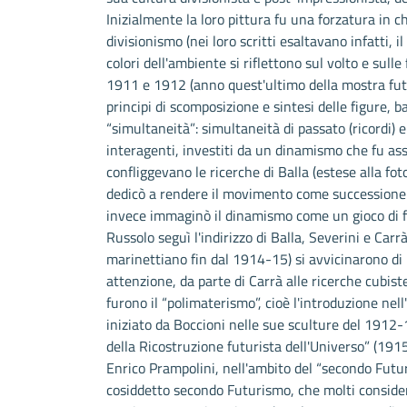
Inizialmente la loro pittura fu una forzatura in c
divisionismo (nei loro scritti esaltavano infatti,
colori dell'ambiente si riflettono sul volto e sull
1911 e 1912 (anno quest'ultimo della mostra futu
principi di scomposizione e sintesi delle figure, 
“simultaneità”: simultaneità di passato (ricordi)
interagenti, investiti da un dinamismo che fu as
confliggevano le ricerche di Balla (estese alla fotog
dedicò a rendere il movimento come successione 
invece immaginò il dinamismo come un gioco di fo
Russolo seguì l'indirizzo di Balla, Severini e Car
marinettiano fin dal 1914-15) si avvicinarono di 
attenzione, da parte di Carrà alle ricerche cubist
furono il “polimaterismo”, cioè l'introduzione nell
iniziato da Boccioni nelle sue sculture del 1912-
della Ricostruzione futurista dell'Universo” (191
Enrico Prampolini, nell'ambito del “secondo Futur
cosiddetto secondo Futurismo, che molti consider