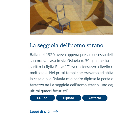
La seggiola dell'uomo strano
 ispirato dai
Balla nel 1929 aveva appena preso possesso dell
mbra voler
sua nuova casa in via Oslavia n. 39 b, come ha
tempi e degli
scritto la figlia Elica: “C'era un terrazzo a livello 
 è simbiosi
molto sole. Nei primi tempi che eravamo ad abit
 natura e del
la casa di via Oslavia mio padre dipinse la porta d
terrazzo ne La seggiola dell'uomo strano, uno deg
ultimi quadri futuristi”.
atto
XX Sec.
Dipinto
Astratto
Leggi di più