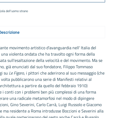
iola dell'uomo strano
Descrizione
tante movimento artistico d'avanguardia nell' Italia del
 una violenta ondata che ha travolto ogni forma della
sata sull'esaltazione della velocità e del movimento. Ma se
ismo, già enunciati dal suo fondatore, Filippo Tommaso
gi su
Le Figaro
, i pittori che aderirono al suo messaggio (che
 volta pubblicarono una serie di Manifesti relativi al
architettura a partire da quello del febbraio 1910)
re i conti con i problemi ben più complessi di una forma
perare una radicale metamorfosi nel modo di dipingere
cioni, Gino Severini, Carlo Carrà, Luigi Russolo e Giacomo
ese ma residente a Roma introdusse Boccioni e Severini alla
ella quale parteciparono del resto anche Carrà e Russolo.