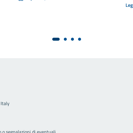
Leg
Link utili
Italy
o o segnalazioni di eventuali