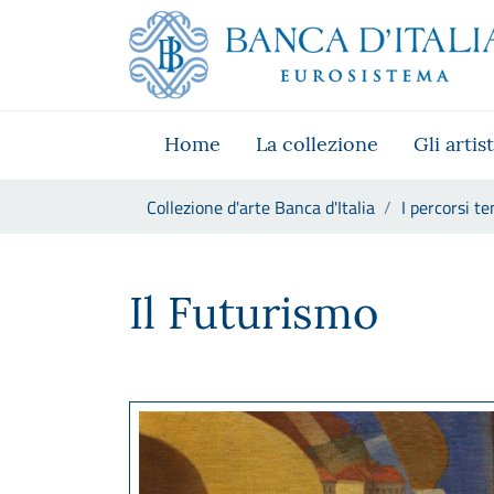
Vai al sito istituzionale
Skip to Main Content
Vai al menu di navigazione
Vai alla ricerca
Vai ai contenuti
Vai al footer
Home
La collezione
Gli artist
Ti trovi in:
Collezione d'arte Banca d'Italia
I percorsi te
Il Futurismo
Il Futurismo