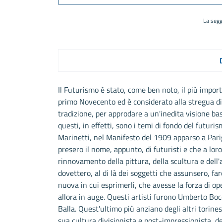
La segg
Il Futurismo è stato, come ben noto, il più impor
primo Novecento ed è considerato alla stregua di
tradizione, per approdare a un'inedita visione ba
questi, in effetti, sono i temi di fondo del futur
Marinetti, nel Manifesto del 1909 apparso a Pari
presero il nome, appunto, di futuristi e che a loro
rinnovamento della pittura, della scultura e dell'
dovettero, al di là dei soggetti che assunsero, fa
nuova in cui esprimerli, che avesse la forza di o
allora in auge. Questi artisti furono Umberto Boc
Balla. Quest'ultimo più anziano degli altri torin
sua cultura divisionista e post-impressionista, d