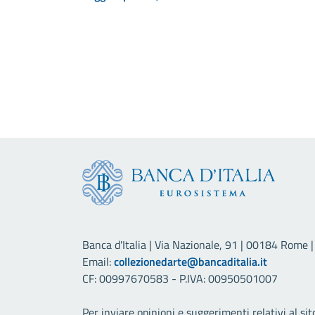
Banca d'Italia | Via Nazionale, 91 | 00184 Rome | 
Email:
collezionedarte@bancaditalia.it
CF: 00997670583 - P.IVA: 00950501007
Per inviare opinioni e suggerimenti relativi al sit