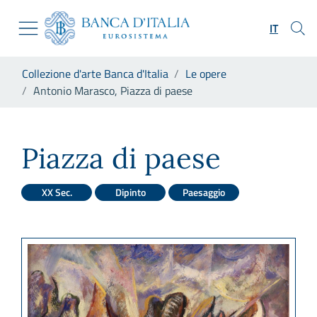
Vai al sito istituzionale
Skip to Main Content
Vai al menu di navigazione
IT
Vai alla ricerca
Vai ai contenuti
Ti trovi in:
Collezione d'arte Banca d'Italia
Le opere
Vai al footer
Antonio Marasco, Piazza di paese
Antonio Marasco, Piazza di p
Piazza di paese
XX Sec.
Dipinto
Paesaggio