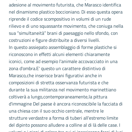
adesione al movimento futurista, che Marasco identifica
nel dinamismo plastico boccioniano. Di esso questa opera
riprende il codice scompositivo in volumi di un rude
rilievo e di uno squassante movimento, che coniuga nella
sua “simultaneità” brani di paesaggio nello sfondo, con
costruzioni e figure distribuite a diversi livelli.
In questo assiepato assemblaggio di forme plastiche si
riconoscono in effetti alcuni elementi chiaramente
iconici, come ad esempio l'animale accovacciato in una
zona d'ombra.E' questo un carattere distintivo di
Marasco,che inserisce brani figurativi anche in
composizioni di stretta osservanza futurista e che
durante la sua militanza nel movimento marinettiano
coltiverà a lungo,contemporaneamente,la pittura
d'immagine Del paese è ancora riconoscibile la facciata di
una chiesa con il suo occhio centrale, mentre le
strutture verdastre a forma di tuberi all'estremo limite
del dipinto possono alludere a colline al di là delle case. I
volumi e i piani di colore tra cui si inseriscono fasci di luci