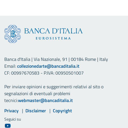
Banca d'Italia | Via Nazionale, 91 | 00184 Rome | Italy
Email:
collezionedarte@bancaditalia.it
CF: 00997670583 - P.IVA: 00950501007
Per inviare opinioni e suggerimenti relativi al sito o
segnalazioni di eventuali problemi
tecnici:
webmaster@bancaditalia.it
Link utili
Privacy
Disclaimer
Copyright
Seguici su