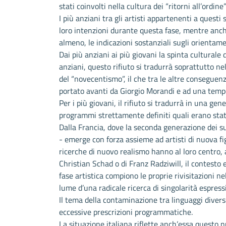
stati coinvolti nella cultura dei “ritorni all’ord
I più anziani tra gli artisti appartenenti a quest
loro intenzioni durante questa fase, mentre anch
almeno, le indicazioni sostanziali sugli orientamen
Dai più anziani ai più giovani la spinta culturale di
anziani, questo rifiuto si tradurrà soprattutto nel 
del “novecentismo”, il che tra le altre conseguen
portato avanti da Giorgio Morandi e ad una tempe
Per i più giovani, il rifiuto si tradurrà in una gen
programmi strettamente definiti quali erano stati
Dalla Francia, dove la seconda generazione dei sur
- emerge con forza assieme ad artisti di nuova fi
ricerche di nuovo realismo hanno al loro centro, 
Christian Schad o di Franz Radziwill, il contesto
fase artistica compiono le proprie rivisitazioni n
lume d’una radicale ricerca di singolarità espress
Il tema della contaminazione tra linguaggi diver
eccessive prescrizioni programmatiche.
La situazione italiana riflette anch’essa questo n