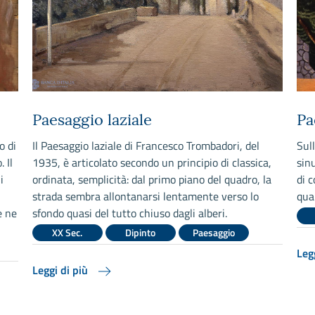
Paesaggio laziale
Pa
o di
Il Paesaggio laziale di Francesco Trombadori, del
Sull
 Il
1935, è articolato secondo un principio di classica,
sin
i
ordinata, semplicità: dal primo piano del quadro, la
di c
strada sembra allontanarsi lentamente verso lo
qua
e ne
sfondo quasi del tutto chiuso dagli alberi.
XX Sec.
Dipinto
Paesaggio
Leg
Leggi di più