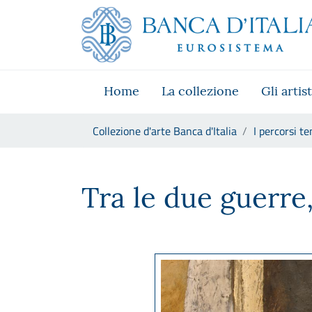
Vai al sito istituzionale
Skip to Main Content
Vai al menu di navigazione
Vai alla ricerca
Vai ai contenuti
Vai al footer
Home
La collezione
Gli artist
Ti trovi in:
Collezione d'arte Banca d'Italia
I percorsi te
Tra le due guerre, al di là del 
Tra le due guerre, 