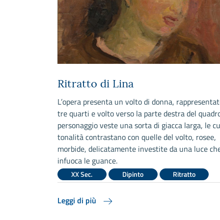
Ritratto di Lina
 medievale, un
L’opera presenta un volto di donna, rappresentat
 due guerre,
tre quarti e volto verso la parte destra del quadro.
so Ziveri. Il
personaggio veste una sorta di giacca larga, le cu
te sinistra del
tonalità contrastano con quelle del volto, rosee,
ccluso da un
morbide, delicatamente investite da una luce ch
infuoca le guance.
aggio
XX Sec.
Dipinto
Ritratto
Leggi di più