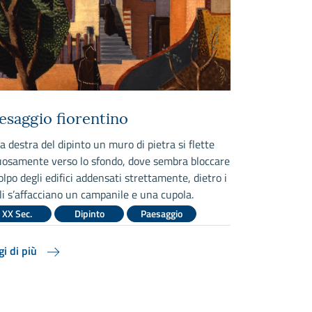
esaggio fiorentino
Paesaggio
a destra del dipinto un muro di pietra si flette
La composizion
uosamente verso lo sfondo, dove sembra bloccare
degli anni cent
olpo degli edifici addensati strettamente, dietro i
Trombadori, è 
li s’affacciano un campanile e una cupola.
densa e cupa 
costolone ne bl
XX Sec.
Dipinto
Paesaggio
s’inerpica in s
XX Sec.
gi di più
Leggi di più