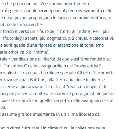
ine” e che prendono anch’essi nuovi orientamenti.
i strati generazionali pervengono al pieno svolgimento delle
e i più giovani propongono le loro prime prove mature, o,
ti delle loro ricerche.
 fondo è verso un rifiuto dei “ritorni all’ordine”. Per i più
rifiuto degli aspetti più dogmatici, più chiusi, o celebrativi,
ze avrà quella d’una ripresa di attenzione al tonalismo
rie emotiva più ”intima”.
erale rivendicazione di libertà da qualsiasi
ismo
fondato su
 i “manifesti” delle avanguardie o dei “novecentisti”.
realisti – fra i quali ha rilievo speciale Alberto Giacometti
gurazione quali Balthus, alla Germania dove le diverse
assieme al più anziano Otto Dix, il “realismo magico” di
 europeo presenta molte alternative. I protagonisti di questa
el passato – anche in quello, recente, delle avanguardie - al
iva.
si assume grande importanza in un clima liberato da
uovo clima culturale. Un clima di cui la collezione della