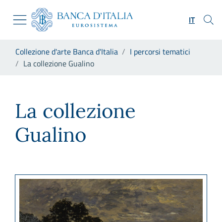
Vai al sito istituzionale
Skip to Main Content
Vai al menu di navigazione
IT
Vai alla ricerca
Vai ai contenuti
Ti trovi in:
Collezione d'arte Banca d'Italia
I percorsi tematici
Vai al footer
La collezione Gualino
La collezione Gualino
La collezione
Gualino