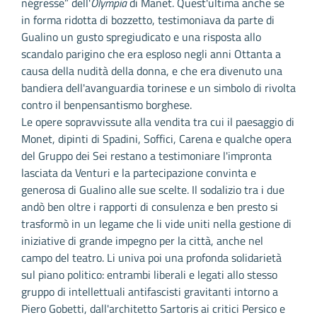
négresse” dell'
Olympia
di Manet. Quest'ultima anche se
in forma ridotta di bozzetto, testimoniava da parte di
Gualino un gusto spregiudicato e una risposta allo
scandalo parigino che era esploso negli anni Ottanta a
causa della nudità della donna, e che era divenuto una
bandiera dell'avanguardia torinese e un simbolo di rivolta
contro il benpensantismo borghese.
Le opere sopravvissute alla vendita tra cui il paesaggio di
Monet, dipinti di Spadini, Soffici, Carena e qualche opera
del Gruppo dei Sei restano a testimoniare l'impronta
lasciata da Venturi e la partecipazione convinta e
generosa di Gualino alle sue scelte. Il sodalizio tra i due
andò ben oltre i rapporti di consulenza e ben presto si
trasformò in un legame che li vide uniti nella gestione di
iniziative di grande impegno per la città, anche nel
campo del teatro. Li univa poi una profonda solidarietà
sul piano politico: entrambi liberali e legati allo stesso
gruppo di intellettuali antifascisti gravitanti intorno a
Piero Gobetti, dall'architetto Sartoris ai critici Persico e