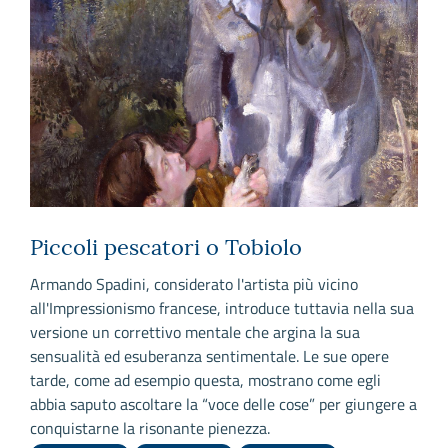
Piccoli pescatori o Tobiolo
Armando Spadini, considerato l'artista più vicino
I
all'Impressionismo francese, introduce tuttavia nella sua
l
versione un correttivo mentale che argina la sua
V
sensualità ed esuberanza sentimentale. Le sue opere
N
tarde, come ad esempio questa, mostrano come egli
abbia saputo ascoltare la “voce delle cose” per giungere a
conquistarne la risonante pienezza.
L