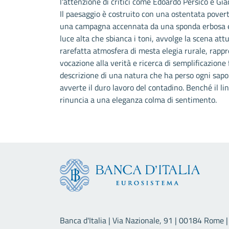
l'attenzione di critici come Edoardo Persico e G
Il paesaggio è costruito con una ostentata povertà
una campagna accennata da una sponda erbosa e d
luce alta che sbianca i toni, avvolge la scena attu
rarefatta atmosfera di mesta elegia rurale, rapp
vocazione alla verità e ricerca di semplificazione
descrizione di una natura che ha perso ogni sapor
avverte il duro lavoro del contadino. Benché il l
rinuncia a una eleganza colma di sentimento.
Banca d'Italia | Via Nazionale, 91 | 00184 Rome | 