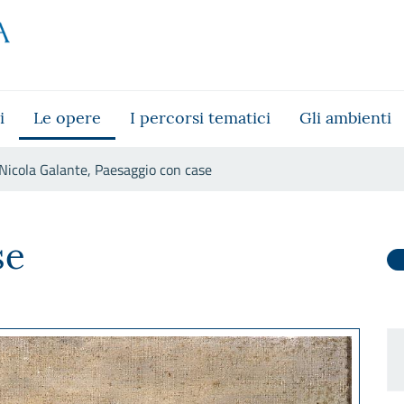
i
Le opere
I percorsi tematici
Gli ambienti
Nicola Galante, Paesaggio con case
n case
se