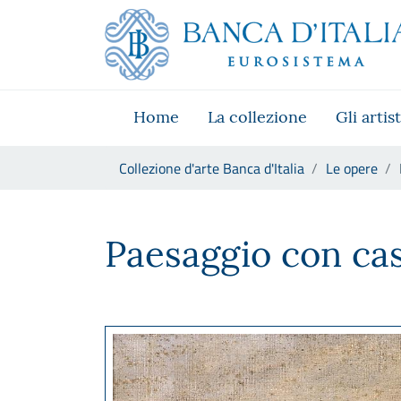
Vai al sito istituzionale
Skip to Main Content
Vai al menu di navigazione
Vai alla ricerca
Vai ai contenuti
Vai al footer
Home
La collezione
Gli artist
Ti trovi in:
Collezione d'arte Banca d'Italia
Le opere
Nicola Galante, Paesaggio co
Paesaggio con ca