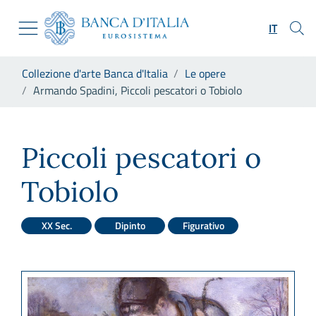
Vai al sito istituzionale
Skip to Main Content
Vai al menu di navigazione
IT
Vai alla ricerca
Vai ai contenuti
Ti trovi in:
Collezione d'arte Banca d'Italia
Le opere
Vai al footer
Armando Spadini, Piccoli pescatori o Tobiolo
Armando Spadini, Piccoli pes
Piccoli pescatori o
Tobiolo
XX Sec.
Dipinto
Figurativo