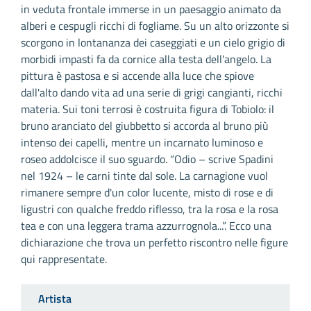
in veduta frontale immerse in un paesaggio animato da
alberi e cespugli ricchi di fogliame. Su un alto orizzonte si
scorgono in lontananza dei caseggiati e un cielo grigio di
morbidi impasti fa da cornice alla testa dell'angelo. La
pittura è pastosa e si accende alla luce che spiove
dall'alto dando vita ad una serie di grigi cangianti, ricchi
materia. Sui toni terrosi è costruita figura di Tobiolo: il
bruno aranciato del giubbetto si accorda al bruno più
intenso dei capelli, mentre un incarnato luminoso e
roseo addolcisce il suo sguardo. “Odio – scrive Spadini
nel 1924 – le carni tinte dal sole. La carnagione vuol
rimanere sempre d'un color lucente, misto di rose e di
ligustri con qualche freddo riflesso, tra la rosa e la rosa
tea e con una leggera trama azzurrognola...”. Ecco una
dichiarazione che trova un perfetto riscontro nelle figure
qui rappresentate.
Artista