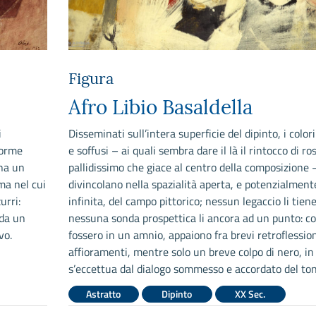
Figura
Afro Libio Basaldella
i
Disseminati sull’intera superficie del dipinto, i color
forme
e soffusi – ai quali sembra dare il là il rintocco di ro
na un
pallidissimo che giace al centro della composizione –
 ma nel cui
divincolano nella spazialità aperta, e potenzialment
urri:
infinita, del campo pittorico; nessun legaccio li tiene
 da un
nessuna sonda prospettica li ancora ad un punto: c
vo.
fossero in un amnio, appaiono fra brevi retroflession
affioramenti, mentre solo un breve colpo di nero, in
s’eccettua dal dialogo sommesso e accordato del ton
Astratto
Dipinto
XX Sec.