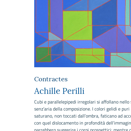
Contractes
Achille Perilli
Cubi e parallelepipedi irregolari si affollano nello
senz’aria della composizione. I colori gelidi e puri 
saturano, non toccati dall’ombra, faticano ad acc
con quel dislocamento in profondità dell’immagi
parrebbero suggerire i corpi prospettici; mentre 