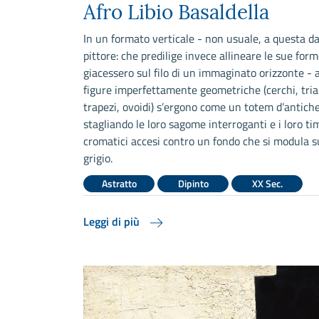
Afro Libio Basaldella
In un formato verticale - non usuale, a questa da
pittore: che predilige invece allineare le sue for
giacessero sul filo di un immaginato orizzonte - 
figure imperfettamente geometriche (cerchi, tria
trapezi, ovoidi) s’ergono come un totem d’antiche 
stagliando le loro sagome interroganti e i loro ti
cromatici accesi contro un fondo che si modula su
grigio.
Astratto
Dipinto
XX Sec.
Leggi di più