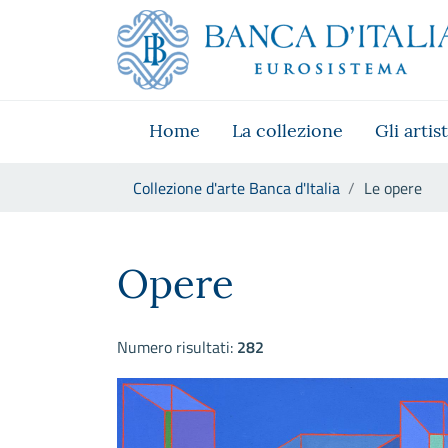
Vai al sito istituzionale
Skip to Main Content
Vai al menu di navigazione
Vai alla ricerca
Vai ai contenuti
Vai al footer
Home
La collezione
Gli artist
Ti trovi in:
Collezione d'arte Banca d'Italia
Le opere
Le opere
Opere
Numero risultati:
282