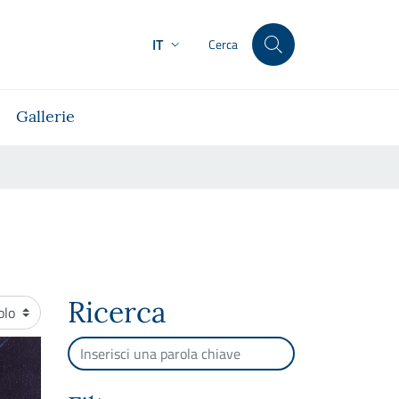
IT
Cerca
Gallerie
Ricerca
namento
Cerca per testo