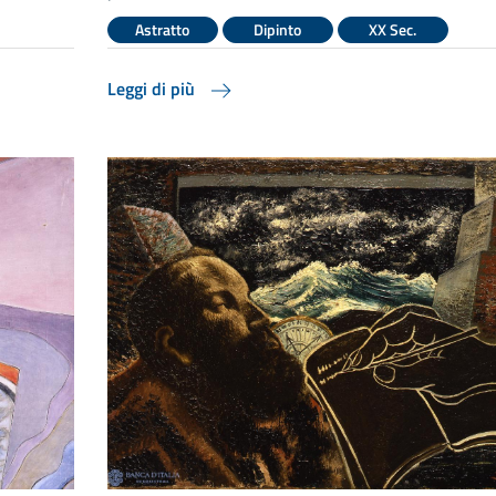
Astratto
Dipinto
XX Sec.
Leggi di più