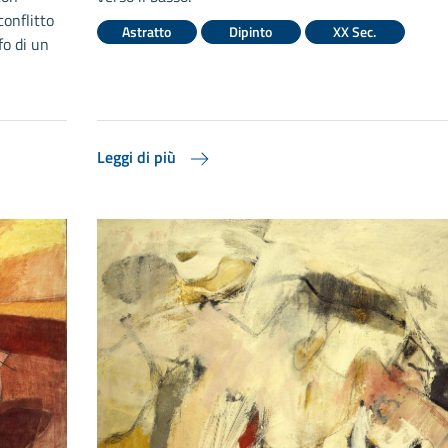
conflitto
Astratto
Dipinto
XX Sec.
fo di un
Leggi di più