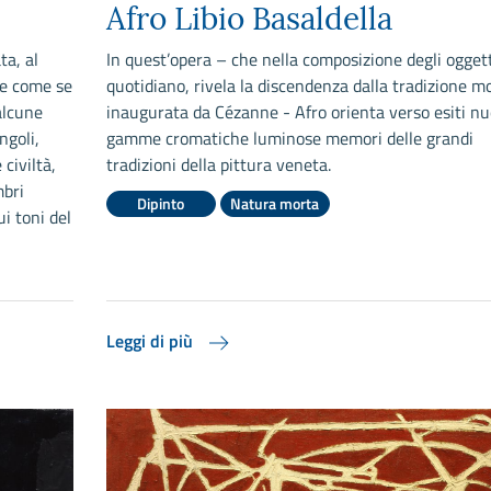
Afro Libio Basaldella
ta, al
In quest’opera – che nella composizione degli oggett
me come se
quotidiano, rivela la discendenza dalla tradizione 
alcune
inaugurata da Cézanne - Afro orienta verso esiti nu
ngoli,
gamme cromatiche luminose memori delle grandi
civiltà,
tradizioni della pittura veneta.
mbri
Dipinto
Natura morta
i toni del
Leggi di più