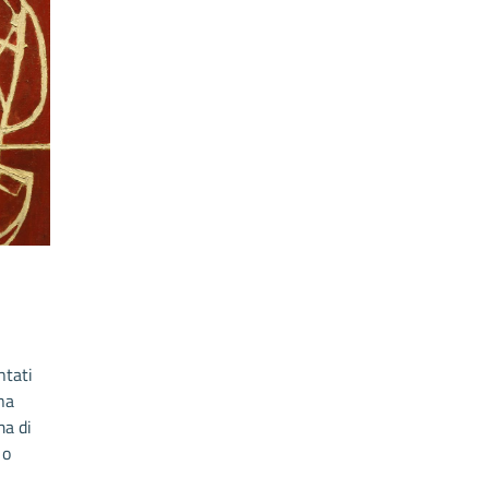
ntati
na
ma di
 o