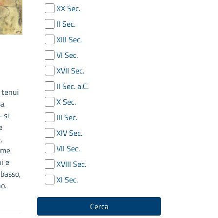
XX Sec.
II Sec.
XIII Sec.
VI Sec.
XVII Sec.
II Sec. a.C.
i tenui
X Sec.
sa
 si
III Sec.
e
XIV Sec.
,
VII Sec.
ome
i e
XVIII Sec.
 basso,
XI Sec.
o.
Cerca