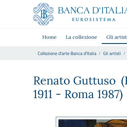
Vai al sito istituzionale
Skip to Main Content
Vai al menu di navigazione
Vai alla ricerca
Vai ai contenuti
Vai al footer
Home
La collezione
Gli artist
Ti trovi in:
Collezione d'arte Banca d'Italia
Gli artisti
Renato Guttuso
Renato Guttuso
(
1911 - Roma 1987)