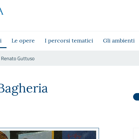
i
Le opere
I percorsi tematici
Gli ambienti
Renato Guttuso
Bagheria