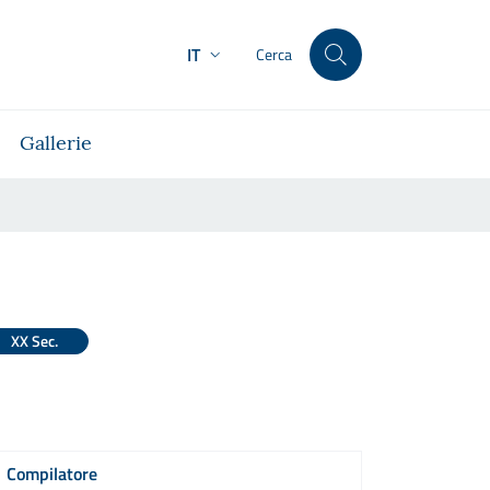
IT
Cerca
Gallerie
XX Sec.
Compilatore