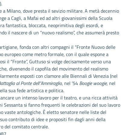
.
 a Milano, dove presta il sevizio militare. A metà decennio
nge a Cagli, a Mafai ed ad altri giovanissimi della Scuola
ra fantastica, bloccata, neoprimitiva degli esordi, e
ando il nascere di un “nuovo realismo”, che assumerà presto
 partigiane, fonda con altri compagni il “Fronte Nuovo delle
smo europeo come metro formale, con il quale espone a
tosi il “Fronte”, Guttuso si volge decisamente verso una
itiche, divenendo il capofila del movimento del realismo
egolarmente esposti con clamore alle Biennali di Venezia (nel
attaglia al Ponte dell’’Ammiraglio
, nel ’54
Boogie woogie
, nel
lla sua fede artistica e politica.
fiancare un intenso lavoro per il teatro, e una ricca attività
nni Sessanta si fanno frequenti le celebrazioni del suo lavoro
no vaste antologiche. È eletto senatore nelle liste del
suo contributo di idee e propositi fin dagli anni della
o del comitato centrale.
987.