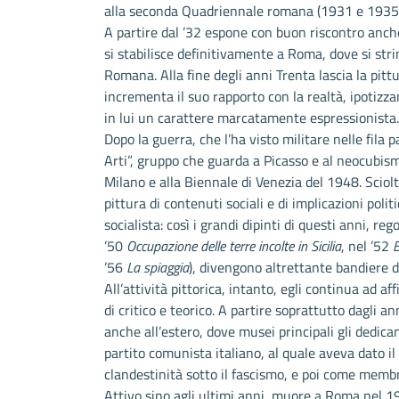
alla seconda Quadriennale romana (1931 e 1935)
A partire dal ’32 espone con buon riscontro anche
si stabilisce definitivamente a Roma, dove si stri
Romana. Alla fine degli anni Trenta lascia la pittu
incrementa il suo rapporto con la realtà, ipotizz
in lui un carattere marcatamente espressionista.
Dopo la guerra, che l’ha visto militare nelle fila
Arti”, gruppo che guarda a Picasso e al neocubi
Milano e alla Biennale di Venezia del 1948. Sciol
pittura di contenuti sociali e di implicazioni pol
socialista: così i grandi dipinti di questi anni, r
’50
Occupazione delle terre incolte in Sicilia
, nel ’52
B
’56
La spiaggia
), divengono altrettante bandiere de
All’attività pittorica, intanto, egli continua ad af
di critico e teorico. A partire soprattutto dagli a
anche all’estero, dove musei principali gli dedica
partito comunista italiano, al quale aveva dato il 
clandestinità sotto il fascismo, e poi come membr
Attivo sino agli ultimi anni, muore a Roma nel 1