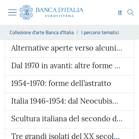
Vai al sito istituzionale
Skip to Main Content
Vai al menu di navigazione
IT
Vai alla ricerca
Vai ai contenuti
Ti trovi in:
Collezione d'arte Banca d'Italia
I percorsi tematici
Vai al footer
Percorso tematico
Alternative aperte verso alcuni degli svolgimenti del secondo Novecento
Dal 1970 in avanti: altre forme dell’astratto
1954-1970: forme dell’astratto
Italia 1946-1954: dal Neocubismo all’“Astratto-Concreto”
Scultura italiana del secondo dopoguerra
Tre grandi isolati del XX secolo: Morandi, de Pisis, Pirandello