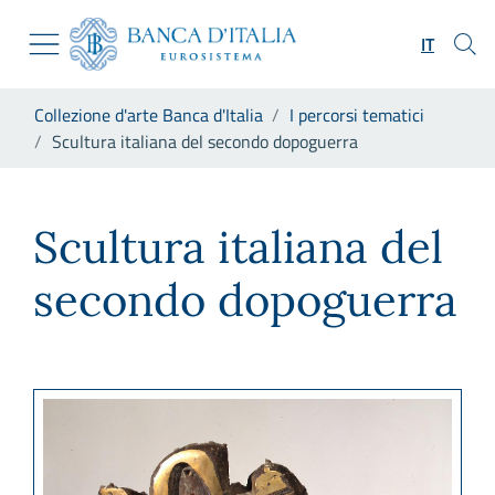
Vai al sito istituzionale
Skip to Main Content
Vai al menu di navigazione
IT
Vai alla ricerca
Vai ai contenuti
Ti trovi in:
Collezione d'arte Banca d'Italia
I percorsi tematici
Vai al footer
Scultura italiana del secondo dopoguerra
Scultura italiana del second
Scultura italiana del
secondo dopoguerra