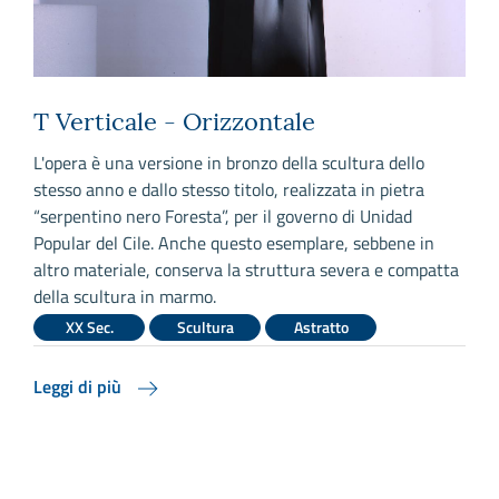
T Verticale - Orizzontale
L'opera è una versione in bronzo della scultura dello
L
stesso anno e dallo stesso titolo, realizzata in pietra
s
“serpentino nero Foresta”, per il governo di Unidad
a
Popular del Cile. Anche questo esemplare, sebbene in
s
altro materiale, conserva la struttura severa e compatta
s
della scultura in marmo.
v
XX Sec.
Scultura
Astratto
Leggi di più
L