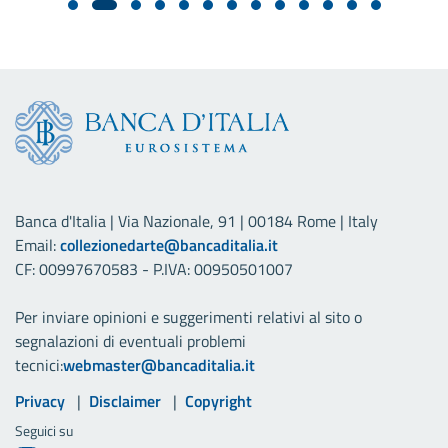
Banca d'Italia | Via Nazionale, 91 | 00184 Rome | Italy
Email:
collezionedarte@bancaditalia.it
CF: 00997670583 - P.IVA: 00950501007
Per inviare opinioni e suggerimenti relativi al sito o
segnalazioni di eventuali problemi
tecnici:
webmaster@bancaditalia.it
Link utili
Privacy
Disclaimer
Copyright
Seguici su