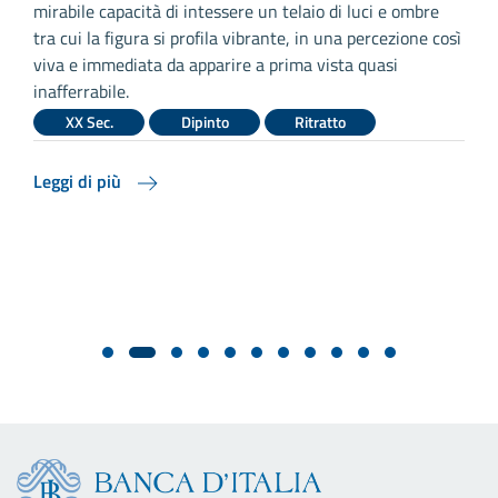
mirabile capacità di intessere un telaio di luci e ombre
l
tra cui la figura si profila vibrante, in una percezione così
a
viva e immediata da apparire a prima vista quasi
B
inafferrabile.
a
XX Sec.
Dipinto
Ritratto
di
Leggi di più
L