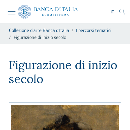
Vai al sito istituzionale
Skip to Main Content
Vai al menu di navigazione
IT
Vai alla ricerca
Vai ai contenuti
Ti trovi in:
Collezione d'arte Banca d'Italia
I percorsi tematici
Vai al footer
Figurazione di inizio secolo
Figurazione di inizio secolo
Figurazione di inizio
secolo