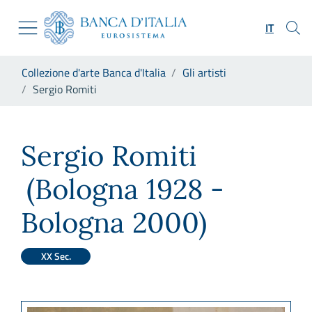
Vai al sito istituzionale
Skip to Main Content
Vai al menu di navigazione
IT
Vai alla ricerca
Vai ai contenuti
Ti trovi in:
Collezione d'arte Banca d'Italia
Gli artisti
Vai al footer
Sergio Romiti
Sergio Romiti
Sergio Romiti
(Bologna 1928 -
Bologna 2000)
XX Sec.