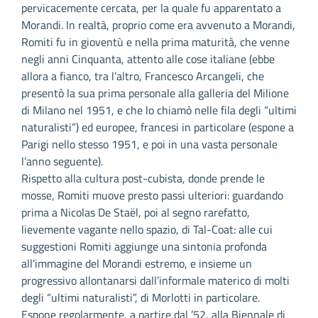
pervicacemente cercata, per la quale fu apparentato a
Morandi. In realtà, proprio come era avvenuto a Morandi,
Romiti fu in gioventù e nella prima maturità, che venne
negli anni Cinquanta, attento alle cose italiane (ebbe
allora a fianco, tra l’altro, Francesco Arcangeli, che
presentò la sua prima personale alla galleria del Milione
di Milano nel 1951, e che lo chiamò nelle fila degli “ultimi
naturalisti”) ed europee, francesi in particolare (espone a
Parigi nello stesso 1951, e poi in una vasta personale
l’anno seguente).
Rispetto alla cultura post-cubista, donde prende le
mosse, Romiti muove presto passi ulteriori: guardando
prima a Nicolas De Staël, poi al segno rarefatto,
lievemente vagante nello spazio, di Tal-Coat: alle cui
suggestioni Romiti aggiunge una sintonia profonda
all’immagine del Morandi estremo, e insieme un
progressivo allontanarsi dall’informale materico di molti
degli “ultimi naturalisti”, di Morlotti in particolare.
Espone regolarmente, a partire dal ’52, alla Biennale di