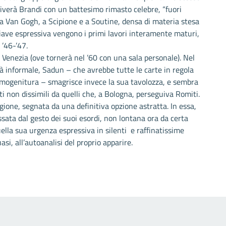
riverà Brandi con un battesimo rimasto celebre, “fuori
a Van Gogh, a Scipione e a Soutine, densa di materia stesa
hiave espressiva vengono i primi lavori interamente maturi,
l ’46-’47.
i Venezia (ove tornerà nel ’60 con una sala personale). Nel
à informale, Sadun – che avrebbe tutte le carte in regola
rimogenitura – smagrisce invece la sua tavolozza, e sembra
ti non dissimili da quelli che, a Bologna, perseguiva Romiti.
gione, segnata da una definitiva opzione astratta. In essa,
ata dal gesto dei suoi esordi, non lontana ora da certa
ella sua urgenza espressiva in silenti e raffinatissime
i, all’autoanalisi del proprio apparire.