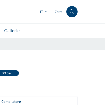
IT
Cerca
Gallerie
XX Sec.
Compilatore