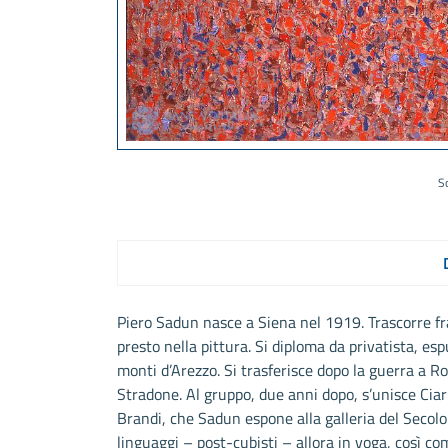
S
Piero Sadun nasce a Siena nel 1919. Trascorre fra
presto nella pittura. Si diploma da privatista, espu
monti d’Arezzo. Si trasferisce dopo la guerra a Ro
Stradone. Al gruppo, due anni dopo, s’unisce Cia
Brandi, che Sadun espone alla galleria del Secol
linguaggi – post-cubisti – allora in voga, così co