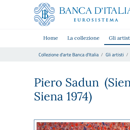
Vai al sito istituzionale
Skip to Main Content
Vai al menu di navigazione
Vai alla ricerca
Vai ai contenuti
Vai al footer
Home
La collezione
Gli artist
Ti trovi in:
Collezione d'arte Banca d'Italia
Gli artisti
Piero Sadun
Piero Sadun
(Sie
Siena 1974)