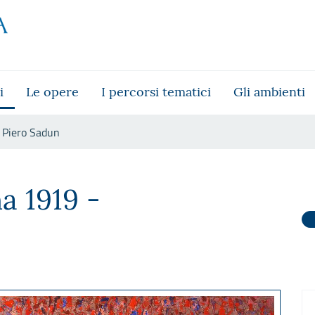
i
Le opere
I percorsi tematici
Gli ambienti
Piero Sadun
na 1919 -