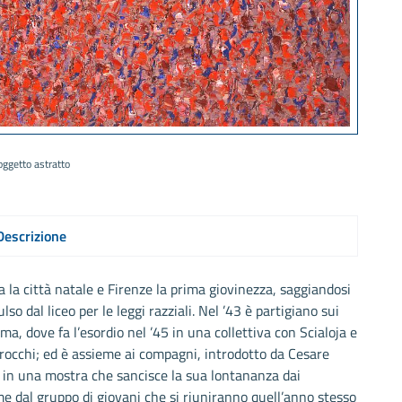
oggetto astratto
Descrizione
 la città natale e Firenze la prima giovinezza, saggiandosi
lso dal liceo per le leggi razziali. Nel ’43 è partigiano sui
ma, dove fa l’esordio nel ’45 in una collettiva con Scialoja e
rrocchi; ed è assieme ai compagni, introdotto da Cesare
o in una mostra che sancisce la sua lontananza dai
me dal gruppo di giovani che si riuniranno quell’anno stesso