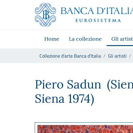
Vai al sito istituzionale
Skip to Main Content
Vai al menu di navigazione
Vai alla ricerca
Vai ai contenuti
Vai al footer
Home
La collezione
Gli artist
Ti trovi in:
Collezione d'arte Banca d'Italia
Gli artisti
Piero Sadun
Piero Sadun
(Sie
Siena 1974)