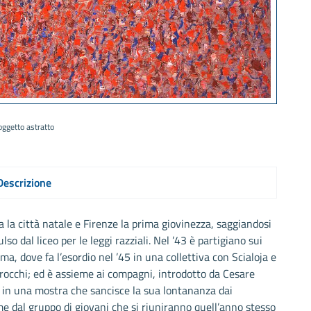
oggetto astratto
Descrizione
 la città natale e Firenze la prima giovinezza, saggiandosi
lso dal liceo per le leggi razziali. Nel ’43 è partigiano sui
ma, dove fa l’esordio nel ’45 in una collettiva con Scialoja e
rrocchi; ed è assieme ai compagni, introdotto da Cesare
o in una mostra che sancisce la sua lontananza dai
me dal gruppo di giovani che si riuniranno quell’anno stesso