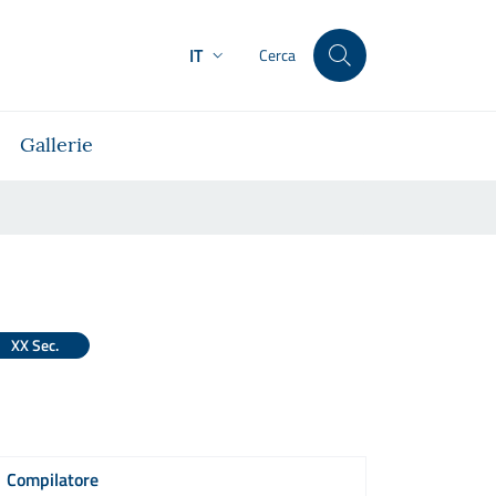
IT
Cerca
Gallerie
XX Sec.
Compilatore