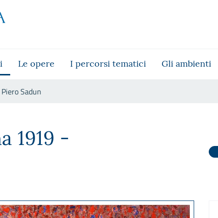
i
Le opere
I percorsi tematici
Gli ambienti
Piero Sadun
na 1919 -