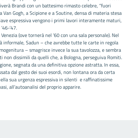
riverà Brandi con un battesimo rimasto celebre, “fuori
a Van Gogh, a Scipione e a Soutine, densa di materia stesa
hiave espressiva vengono i primi lavori interamente maturi,
l ’46-’47.
i Venezia (ove tornerà nel ’60 con una sala personale). Nel
à informale, Sadun – che avrebbe tutte le carte in regola
rimogenitura – smagrisce invece la sua tavolozza, e sembra
ti non dissimili da quelli che, a Bologna, perseguiva Romiti.
gione, segnata da una definitiva opzione astratta. In essa,
ata dal gesto dei suoi esordi, non lontana ora da certa
ella sua urgenza espressiva in silenti e raffinatissime
i, all’autoanalisi del proprio apparire.