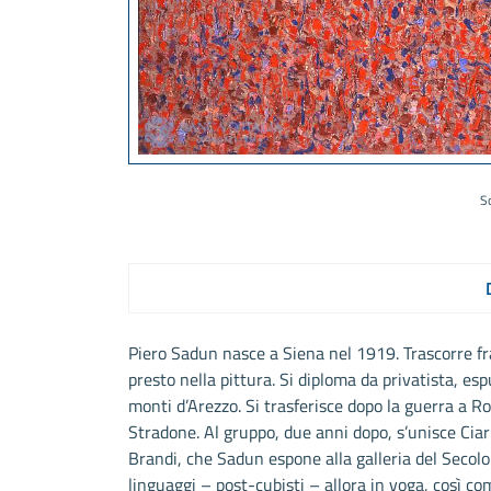
S
Piero Sadun nasce a Siena nel 1919. Trascorre fra
presto nella pittura. Si diploma da privatista, espu
monti d’Arezzo. Si trasferisce dopo la guerra a Ro
Stradone. Al gruppo, due anni dopo, s’unisce Cia
Brandi, che Sadun espone alla galleria del Secol
linguaggi – post-cubisti – allora in voga, così co