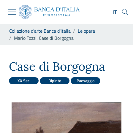
Vai al sito istituzionale
Skip to Main Content
Vai al menu di navigazione
IT
Vai alla ricerca
Vai ai contenuti
Ti trovi in:
Collezione d'arte Banca d'Italia
Le opere
Vai al footer
Mario Tozzi, Case di Borgogna
Mario Tozzi, Case di Borgogn
Case di Borgogna
XX Sec.
Dipinto
Paesaggio