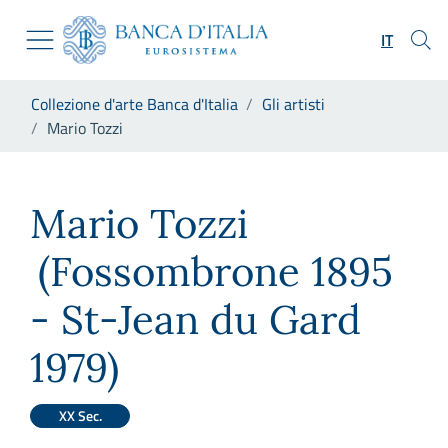
Vai al sito istituzionale
Skip to Main Content
Vai al menu di navigazione
IT
Vai alla ricerca
Vai ai contenuti
Ti trovi in:
Collezione d'arte Banca d'Italia
Gli artisti
Vai al footer
Mario Tozzi
Mario Tozzi
Mario Tozzi
(Fossombrone 1895
- St-Jean du Gard
1979)
XX Sec.