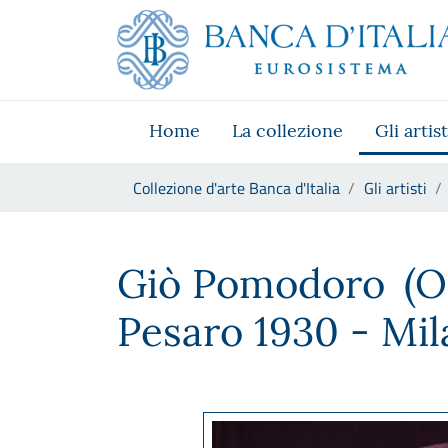
Vai al sito istituzionale
Skip to Main Content
Vai al menu di navigazione
Vai alla ricerca
Vai ai contenuti
Vai al footer
Home
La collezione
Gli artist
Ti trovi in:
Collezione d'arte Banca d'Italia
Gli artisti
Giò Pomodoro
Giò Pomodoro
(O
Pesaro 1930 - Mil