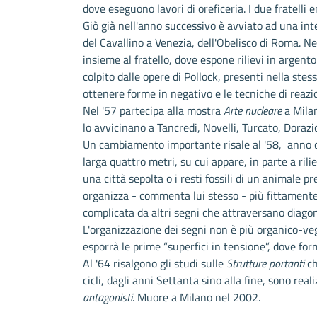
dove eseguono lavori di oreficeria. I due fratelli 
Giò già nell'anno successivo è avviato ad una inte
del Cavallino a Venezia, dell'Obelisco di Roma. Ne
insieme al fratello, dove espone rilievi in argent
colpito dalle opere di Pollock, presenti nella ste
ottenere forme in negativo e le tecniche di reazio
Nel '57 partecipa alla mostra
Arte nucleare
a Milan
lo avvicinano a Tancredi, Novelli, Turcato, Dorazi
Un cambiamento importante risale al '58, anno d
larga quattro metri, su cui appare, in parte a ri
una città sepolta o i resti fossili di un animale pre
organizza - commenta lui stesso - più fittamente s
complicata da altri segni che attraversano diagon
L'organizzazione dei segni non è più organico-veg
esporrà le prime “superfici in tensione”, dove fo
Al '64 risalgono gli studi sulle
Strutture portanti
ch
cicli, dagli anni Settanta sino alla fine, sono re
antagonisti
. Muore a Milano nel 2002.