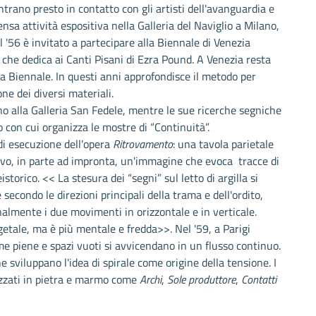
entrano presto in contatto con gli artisti dell'avanguardia e
nsa attività espositiva nella Galleria del Naviglio a Milano,
l '56 è invitato a partecipare alla Biennale di Venezia
o che dedica ai Canti Pisani di Ezra Pound. A Venezia resta
ssa Biennale. In questi anni approfondisce il metodo per
ne dei diversi materiali.
o alla Galleria San Fedele, mentre le sue ricerche segniche
o con cui organizza le mostre di “Continuità”.
i esecuzione dell'opera
Ritrovamento
: una tavola parietale
lievo, in parte ad impronta, un'immagine che evoca tracce di
istorico. << La stesura dei “segni” sul letto di argilla si
econdo le direzioni principali della trama e dell'ordito,
almente i due movimenti in orizzontale e in verticale.
etale, ma è più mentale e fredda>>. Nel '59, a Parigi
rme piene e spazi vuoti si avvicendano in un flusso continuo.
e sviluppano l'idea di spirale come origine della tensione. I
alizzati in pietra e marmo come
Archi
,
Sole produttore
,
Contatti