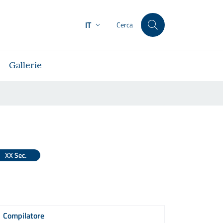
IT
Cerca
Gallerie
XX Sec.
Compilatore