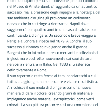
molti suoi dipinti per la sua collezione (che poi confluirà
nel Museo di Amsterdam). E' raggiunto da un autentico
successo, ma la pressione degli impegni e la nostalgia del
suo ambiente d'origine gli provocano un cedimento
nervoso che lo costringe a rientrare a Napoli dove
soggiornerà per quattro anni in una casa di salute, pur
continuando a dipingere. Un secondo e breve viaggio a
Parigi e a Londra si ripete nel 1879. A Londra il suo
successo si rinnova coinvolgendo anche il grande
Sargent che lo introduce presso mercanti e collezionisti
inglesi, ma è costretto nuovamente dai suoi disturbi
nervosi a rientrare in Italia. Nel 1883 si trasferisce
definitivamente a Roma.
Il suo repertorio resta fermo ai temi popolareschi a cui
tuttavia aggiunge una penetrante e vivace ritrattistica.
Arricchisce il suo modo di dipingere: con una nuova
maniera di dare il colore, creando grumi di materia e
impiegando anche materiali extrapittorici, come vetri
colorati. La sua pittura precorre così una concezione del