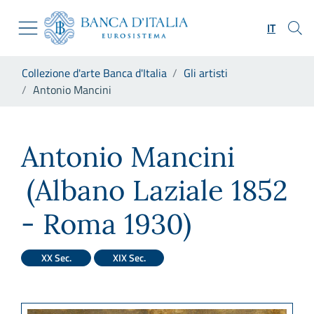
Vai al sito istituzionale
Skip to Main Content
Vai al menu di navigazione
IT
Vai alla ricerca
Vai ai contenuti
Ti trovi in:
Collezione d'arte Banca d'Italia
Gli artisti
Vai al footer
Antonio Mancini
Antonio Mancini
Antonio Mancini
(Albano Laziale 1852
- Roma 1930)
XX Sec.
XIX Sec.