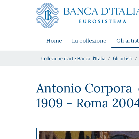
Vai al sito istituzionale
Skip to Main Content
Vai al menu di navigazione
Vai alla ricerca
Vai ai contenuti
Vai al footer
Home
La collezione
Gli artist
Ti trovi in:
Collezione d'arte Banca d'Italia
Gli artisti
Antonio Corpora
Antonio Corpora
1909 - Roma 2004