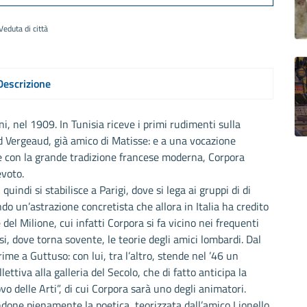
Veduta di città
Descrizione
ni, nel 1909. In Tunisia riceve i primi rudimenti sulla
 Vergeaud, già amico di Matisse: e a una vocazione
le con la grande tradizione francese moderna, Corpora
evoto.
uindi si stabilisce a Parigi, dove si lega ai gruppi di di
ando un’astrazione concretista che allora in Italia ha credito
el Milione, cui infatti Corpora si fa vicino nei frequenti
isi, dove torna sovente, le teorie degli amici lombardi. Dal
ime a Guttuso: con lui, tra l’altro, stende nel ’46 un
tiva alla galleria del Secolo, che di fatto anticipa la
vo delle Arti”, di cui Corpora sarà uno degli animatori.
ndone pienamente la poetica, teorizzata dall’amico Lionello