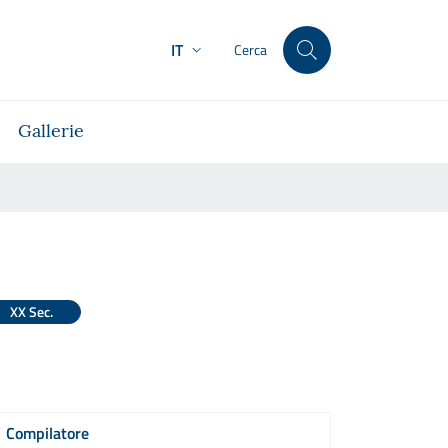
IT
Cerca
Gallerie
XX Sec.
Compilatore