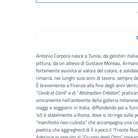
Antonio Corpora nasce a Tunisi, da genitori italia
pittura, da un allievo di Gustave Moreau, Armand
fortemente avvinta al valore del colore, e solida
rimarrà, nei lunghi suoi anni di lavoro, sempre d
È brevemente a Firenze alla fine degli anni Venti, q
“
Cercle et Carré
” e di “
Abstraction Création
”, pratic
unicamente nell’ambiente della galleria milanese d
viaggi e soggiorni in Italia, diffondendo poi a Tun
’45 è stabilmente a Roma, dove si stringe sulle pr
“manifesto neo-cubista” che accompagna una collet
poetica che aggregherà di lì a poco il “Fronte Nuo
Aderisce in seguito al “Gruppo degli Otto”, sposa