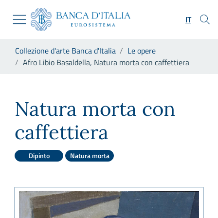
Vai al sito istituzionale
Skip to Main Content
Vai al menu di navigazione
IT
Vai alla ricerca
Vai ai contenuti
Ti trovi in:
Collezione d'arte Banca d'Italia
Le opere
Vai al footer
Afro Libio Basaldella, Natura morta con caffettiera
Afro Libio Basaldella, Natura
Natura morta con
caffettiera
Dipinto
Natura morta