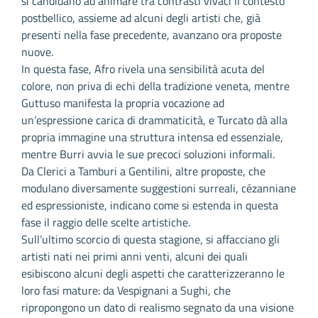
si candidano ad animare tra contrasti vivaci il contesto
postbellico, assieme ad alcuni degli artisti che, già
presenti nella fase precedente, avanzano ora proposte
nuove.
In questa fase, Afro rivela una sensibilità acuta del
colore, non priva di echi della tradizione veneta, mentre
Guttuso manifesta la propria vocazione ad
un’espressione carica di drammaticità, e Turcato dà alla
propria immagine una struttura intensa ed essenziale,
mentre Burri avvia le sue precoci soluzioni informali.
Da Clerici a Tamburi a Gentilini, altre proposte, che
modulano diversamente suggestioni surreali, cézanniane
ed espressioniste, indicano come si estenda in questa
fase il raggio delle scelte artistiche.
Sull’ultimo scorcio di questa stagione, si affacciano gli
artisti nati nei primi anni venti, alcuni dei quali
esibiscono alcuni degli aspetti che caratterizzeranno le
loro fasi mature: da Vespignani a Sughi, che
ripropongono un dato di realismo segnato da una visione