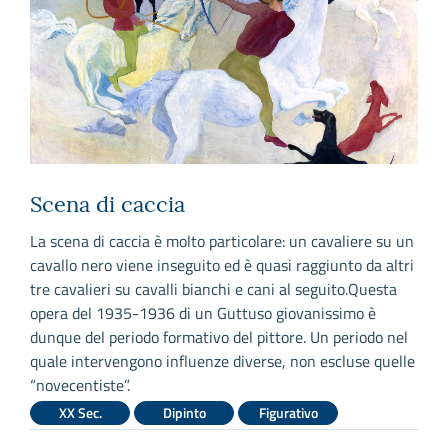
Scena di caccia
S
La scena di caccia è molto particolare: un cavaliere su un
N
o
cavallo nero viene inseguito ed è quasi raggiunto da altri
i
tre cavalieri su cavalli bianchi e cani al seguito.Questa
s
opera del 1935-1936 di un Guttuso giovanissimo è
p
dunque del periodo formativo del pittore. Un periodo nel
I
quale intervengono influenze diverse, non escluse quelle
i
“novecentiste”.
XX Sec.
Dipinto
Figurativo
L