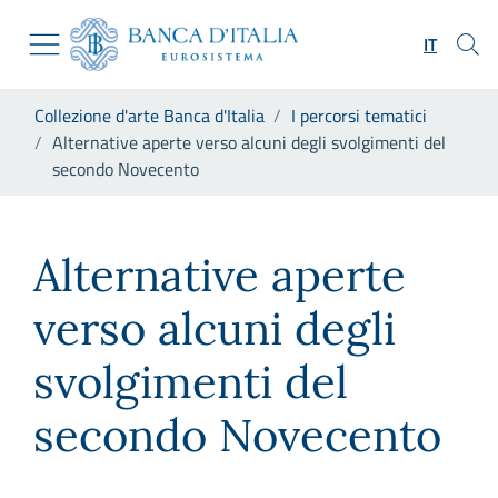
Vai al sito istituzionale
Skip to Main Content
Vai al menu di navigazione
IT
Vai alla ricerca
Vai ai contenuti
Ti trovi in:
Collezione d'arte Banca d'Italia
I percorsi tematici
Vai al footer
Alternative aperte verso alcuni degli svolgimenti del
secondo Novecento
Alternative aperte verso alc
Alternative aperte
verso alcuni degli
svolgimenti del
secondo Novecento