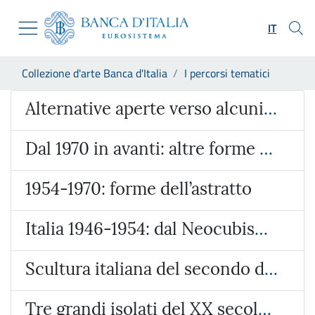
Vai al sito istituzionale
Skip to Main Content
Vai al menu di navigazione
IT
Vai alla ricerca
Vai ai contenuti
Ti trovi in:
Collezione d'arte Banca d'Italia
I percorsi tematici
Vai al footer
Percorso tematico
Alternative aperte verso alcuni degli svolgimenti del secondo Novecento
Dal 1970 in avanti: altre forme dell’astratto
1954-1970: forme dell’astratto
Italia 1946-1954: dal Neocubismo all’“Astratto-Concreto”
Scultura italiana del secondo dopoguerra
Tre grandi isolati del XX secolo: Morandi, de Pisis, Pirandello