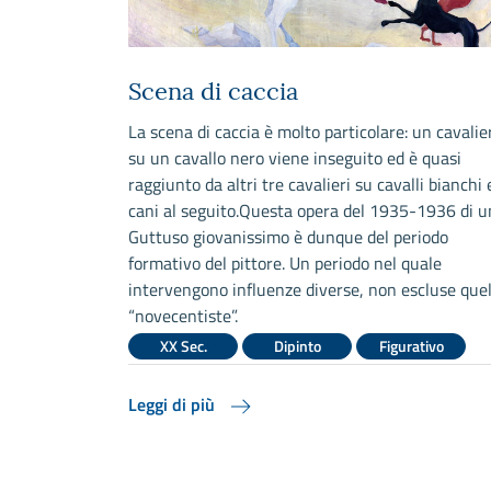
Scena di caccia
eserto di
La scena di caccia è molto particolare: un cavalie
a delle
su un cavallo nero viene inseguito ed è quasi
sate tra di
raggiunto da altri tre cavalieri su cavalli bianchi 
cato da un
cani al seguito.Questa opera del 1935-1936 di u
lle ciminiere
Guttuso giovanissimo è dunque del periodo
formativo del pittore. Un periodo nel quale
intervengono influenze diverse, non escluse quel
aggio
“novecentiste”.
XX Sec.
Dipinto
Figurativo
Leggi di più