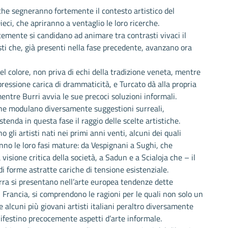
 che segneranno fortemente il contesto artistico del
ieci, che apriranno a ventaglio le loro ricerche.
ocemente si candidano ad animare tra contrasti vivaci il
sti che, già presenti nella fase precedente, avanzano ora
del colore, non priva di echi della tradizione veneta, mentre
ressione carica di drammaticità, e Turcato dà alla propria
ntre Burri avvia le sue precoci soluzioni informali.
 che modulano diversamente suggestioni surreali,
enda in questa fase il raggio delle scelte artistiche.
o gli artisti nati nei primi anni venti, alcuni dei quali
anno le loro fasi mature: da Vespignani a Sughi, che
isione critica della società, a Sadun e a Scialoja che – il
i forme astratte cariche di tensione esistenziale.
erra si presentano nell’arte europea tendenze dette
n Francia, si comprendono le ragioni per le quali non solo un
 alcuni più giovani artisti italiani peraltro diversamente
nifestino precocemente aspetti d’arte informale.