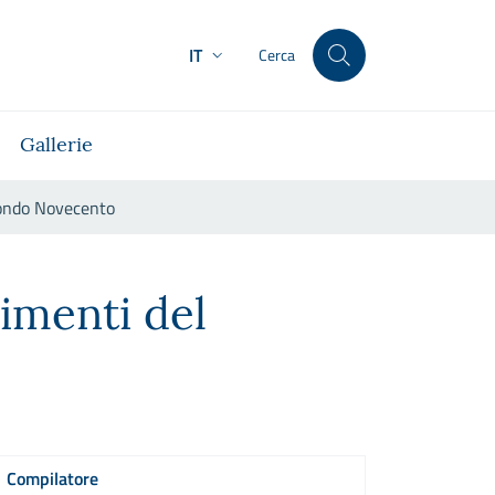
IT
Cerca
Gallerie
econdo Novecento
ndo Novecento
gimenti del
Compilatore