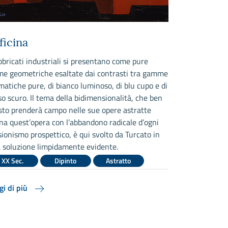
ficina
Notturn
abbricati industriali si presentano come pure
Il quadro pres
me geometriche esaltate dai contrasti tra gamme
nella composi
matiche pure, di bianco luminoso, di blu cupo e di
morandiana di 
so scuro. Il tema della bidimensionalità, che ben
centro del qu
sto prenderà campo nelle sue opere astratte
squarciato da
na quest’opera con l’abbandono radicale d’ogni
XX Sec.
usionismo prospettico, è qui svolto da Turcato in
 soluzione limpidamente evidente.
Leggi di più
XX Sec.
Dipinto
Astratto
gi di più