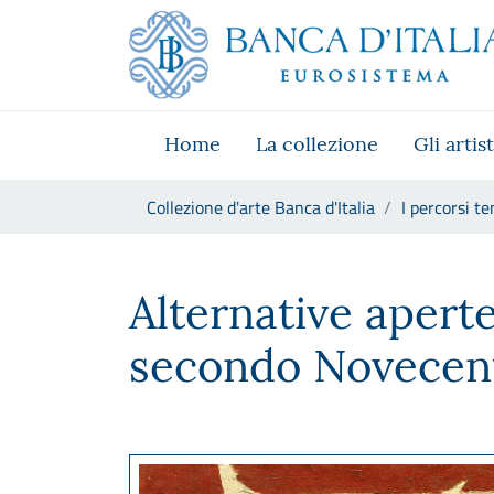
Vai al sito istituzionale
Skip to Main Content
Vai al menu di navigazione
Vai alla ricerca
Vai ai contenuti
Vai al footer
Home
La collezione
Gli artist
Ti trovi in:
Collezione d'arte Banca d'Italia
I percorsi te
Alternative aperte verso alc
Alternative aperte
secondo Novecen