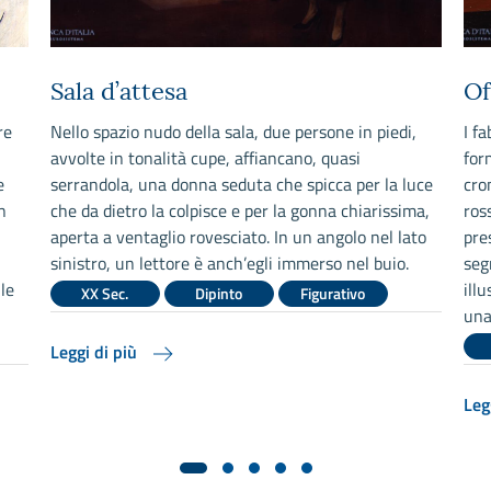
Sala d’attesa
Of
re
Nello spazio nudo della sala, due persone in piedi,
I f
avvolte in tonalità cupe, affiancano, quasi
for
e
serrandola, una donna seduta che spicca per la luce
cro
n
che da dietro la colpisce e per la gonna chiarissima,
ros
aperta a ventaglio rovesciato. In un angolo nel lato
pre
sinistro, un lettore è anch’egli immerso nel buio.
seg
le
ill
XX Sec.
Dipinto
Figurativo
una
Leggi di più
Leg