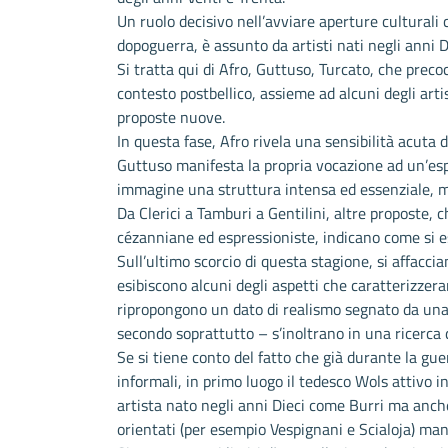
Un ruolo decisivo nell’avviare aperture culturali
dopoguerra, è assunto da artisti nati negli anni D
Si tratta qui di Afro, Guttuso, Turcato, che prec
contesto postbellico, assieme ad alcuni degli arti
proposte nuove.
In questa fase, Afro rivela una sensibilità acuta 
Guttuso manifesta la propria vocazione ad un’esp
immagine una struttura intensa ed essenziale, me
Da Clerici a Tamburi a Gentilini, altre proposte,
cézanniane ed espressioniste, indicano come si est
Sull’ultimo scorcio di questa stagione, si affaccian
esibiscono alcuni degli aspetti che caratterizzer
ripropongono un dato di realismo segnato da una v
secondo soprattutto – s’inoltrano in una ricerca d
Se si tiene conto del fatto che già durante la gu
informali, in primo luogo il tedesco Wols attivo i
artista nato negli anni Dieci come Burri ma anche
orientati (per esempio Vespignani e Scialoja) ma