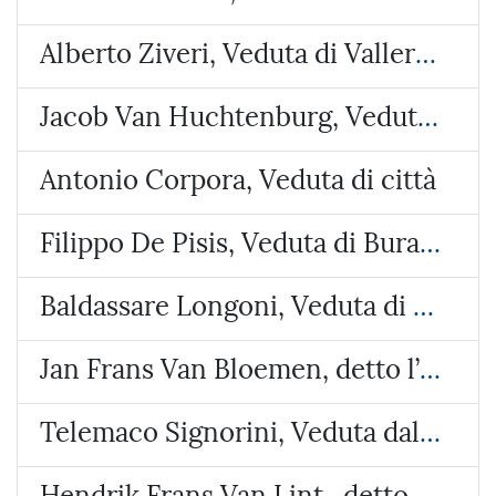
Alberto Ziveri, Veduta di Vallerano
Jacob Van Huchtenburg, Veduta di Piazza Colonna
Antonio Corpora, Veduta di città
Filippo De Pisis, Veduta di Burano
Baldassare Longoni, Veduta di Arosio (Brianza)
Jan Frans Van Bloemen, detto l’Orizzonte, Veduta del castello di Lunghezza
Telemaco Signorini, Veduta dalla costa di Riomaggiore
Hendrik Frans Van Lint , detto lo Studio, Veduta con due paesi e un tempietto circolare