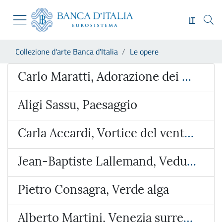
Vai al sito istituzionale
Skip to Main Content
Vai al menu di navigazione
IT
Vai alla ricerca
Vai ai contenuti
Ti trovi in:
Collezione d'arte Banca d'Italia
Le opere
Vai al footer
Opera
Carlo Maratti, Adorazione dei Magi
Aligi Sassu, Paesaggio
Carla Accardi, Vortice del vento verde
Jean-Baptiste Lallemand, Veduta ideata con l’Arco di Giano e San Giorgio al Velabro
Pietro Consagra, Verde alga
Alberto Martini, Venezia surreale