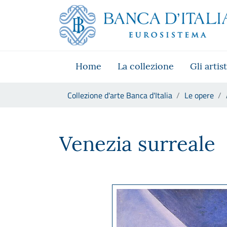
Vai al sito istituzionale
Skip to Main Content
Vai al menu di navigazione
Vai alla ricerca
Vai ai contenuti
Vai al footer
Home
La collezione
Gli artist
Ti trovi in:
Collezione d'arte Banca d'Italia
Le opere
Alberto Martini, Venezia surr
Venezia surreale