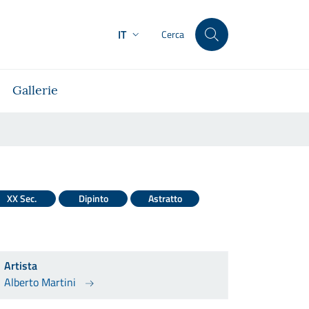
IT
Cerca
Gallerie
XX Sec.
Dipinto
Astratto
Artista
Alberto Martini