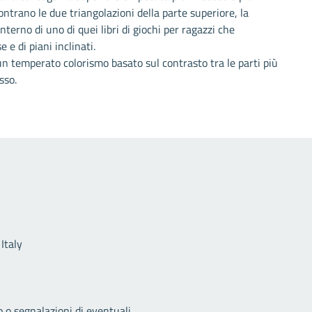
ntrano le due triangolazioni della parte superiore, la
terno di uno di quei libri di giochi per ragazzi che
e di piani inclinati.
n temperato colorismo basato sul contrasto tra le parti più
sso.
Link utili
Italy
o o segnalazioni di eventuali