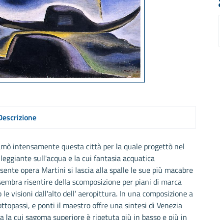
Descrizione
amò intensamente questa città per la quale progettò nel
eggiante sull'acqua e la cui fantasia acquatica
sente opera Martini si lascia alla spalle le sue più macabre
 sembra risentire della scomposizione per piani di marca
le visioni dall'alto dell’ aeropittura. In una composizione a
 sottopassi, e ponti il maestro offre una sintesi di Venezia
a la cui sagoma superiore è ripetuta più in basso e più in