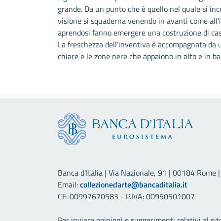
grande. Da un punto che è quello nel quale si inco
visione si squaderna venendo in avanti come all'in
aprendosi fanno emergere una costruzione di case 
La freschezza dell'inventiva è accompagnata da u
chiare e le zone nere che appaiono in alto e in ba
Banca d'Italia | Via Nazionale, 91 | 00184 Rome | 
Email:
collezionedarte@bancaditalia.it
CF: 00997670583 - P.IVA: 00950501007
Per inviare opinioni e suggerimenti relativi al sit