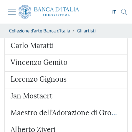
Vai al sito istituzionale
Skip to Main Content
Vai al menu di navigazione
IT
Vai alla ricerca
Vai ai contenuti
Ti trovi in:
Collezione d'arte Banca d'Italia
Gli artisti
Vai al footer
Artista
Carlo Maratti
Vincenzo Gemito
Lorenzo Gignous
Jan Mostaert
Maestro dell’Adorazione di Groote
Alberto Ziveri