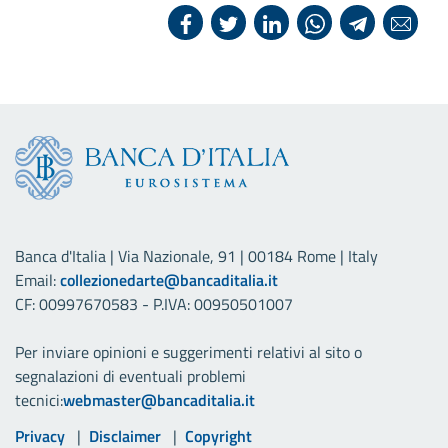
Banca d'Italia | Via Nazionale, 91 | 00184 Rome | Italy
Email:
collezionedarte@bancaditalia.it
CF: 00997670583 - P.IVA: 00950501007
Per inviare opinioni e suggerimenti relativi al sito o
segnalazioni di eventuali problemi
tecnici:
webmaster@bancaditalia.it
Link utili
Privacy
Disclaimer
Copyright