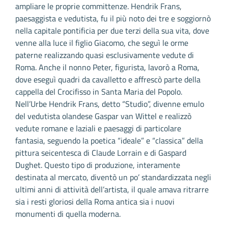
ampliare le proprie committenze. Hendrik Frans,
paesaggista e vedutista, fu il più noto dei tre e soggiornò
nella capitale pontificia per due terzi della sua vita, dove
venne alla luce il figlio Giacomo, che seguì le orme
paterne realizzando quasi esclusivamente vedute di
Roma. Anche il nonno Peter, figurista, lavorò a Roma,
dove eseguì quadri da cavalletto e affrescò parte della
cappella del Crocifisso in Santa Maria del Popolo.
Nell’Urbe Hendrik Frans, detto “Studio”, divenne emulo
del vedutista olandese Gaspar van Wittel e realizzò
vedute romane e laziali e paesaggi di particolare
fantasia, seguendo la poetica “ideale” e “classica” della
pittura seicentesca di Claude Lorrain e di Gaspard
Dughet. Questo tipo di produzione, interamente
destinata al mercato, diventò un po’ standardizzata negli
ultimi anni di attività dell’artista, il quale amava ritrarre
sia i resti gloriosi della Roma antica sia i nuovi
monumenti di quella moderna.