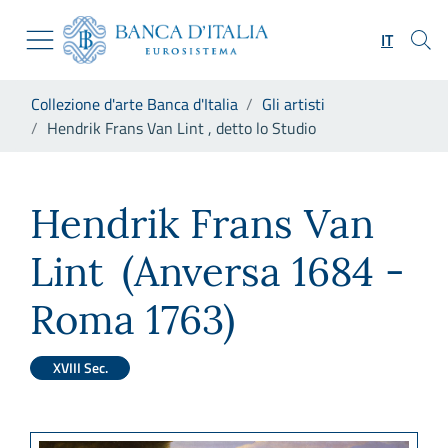
Vai al sito istituzionale
Skip to Main Content
Vai al menu di navigazione
IT
Vai alla ricerca
Vai ai contenuti
Ti trovi in:
Collezione d'arte Banca d'Italia
Gli artisti
Vai al footer
Hendrik Frans Van Lint , detto lo Studio
Hendrik Frans Van Lint , dett
Hendrik Frans Van
Lint
(Anversa 1684 -
Roma 1763)
XVIII Sec.