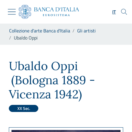
Vai al sito istituzionale
Skip to Main Content
Vai al menu di navigazione
IT
Vai alla ricerca
Vai ai contenuti
Ti trovi in:
Collezione d'arte Banca d'Italia
Gli artisti
Vai al footer
Ubaldo Oppi
Ubaldo Oppi
Ubaldo Oppi
(Bologna 1889 -
Vicenza 1942)
XX Sec.