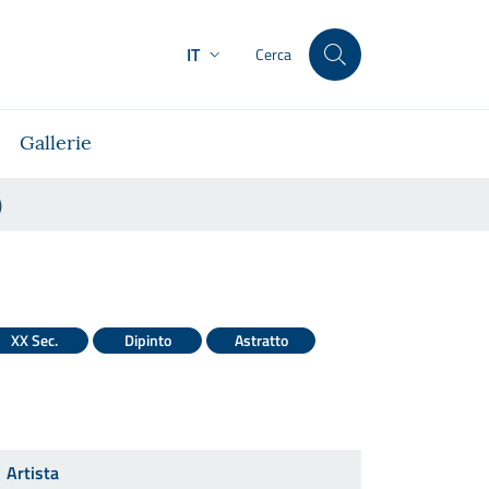
IT
Cerca
Gallerie
)
ew York)
XX Sec.
Dipinto
Astratto
Artista