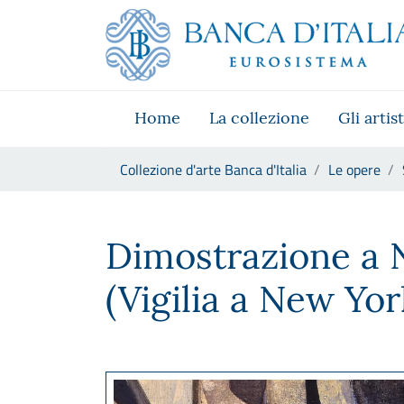
Vai al sito istituzionale
Skip to Main Content
Vai al menu di navigazione
Vai alla ricerca
Vai ai contenuti
Vai al footer
Home
La collezione
Gli artist
Ti trovi in:
Collezione d'arte Banca d'Italia
Le opere
Salvatore Scarpitta, Dimostr
Dimostrazione a 
(Vigilia a New Yor