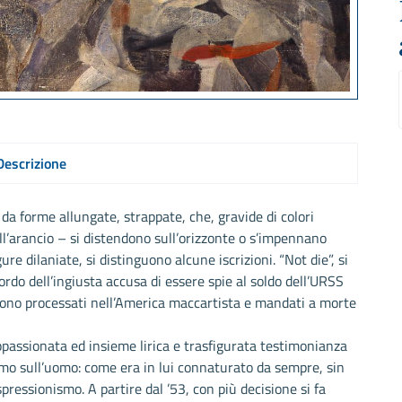
Descrizione
 da forme allungate, strappate, che, gravide di colori
 all’arancio – si distendono sull’orizzonte o s’impennano
gure dilaniate, si distinguono alcune iscrizioni. “Not die”, si
cordo dell’ingiusta accusa di essere spie al soldo dell’URSS
urono processati nell’America maccartista e mandati a morte
ppassionata ed insieme lirica e trasfigurata testimonianza
’uomo sull’uomo: come era in lui connaturato da sempre, sin
pressionismo. A partire dal ’53, con più decisione si fa