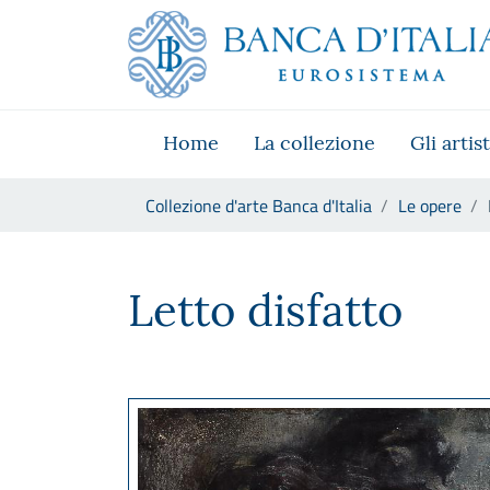
Vai al sito istituzionale
Skip to Main Content
Vai al menu di navigazione
Vai alla ricerca
Vai ai contenuti
Vai al footer
Home
La collezione
Gli artist
Ti trovi in:
Collezione d'arte Banca d'Italia
Le opere
Renzo Vespignani, Letto disfa
Letto disfatto