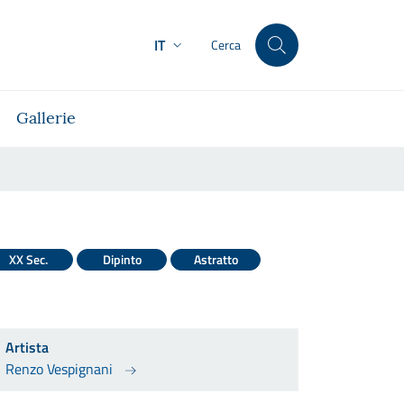
IT
Cerca
Gallerie
XX Sec.
Dipinto
Astratto
Artista
Renzo Vespignani