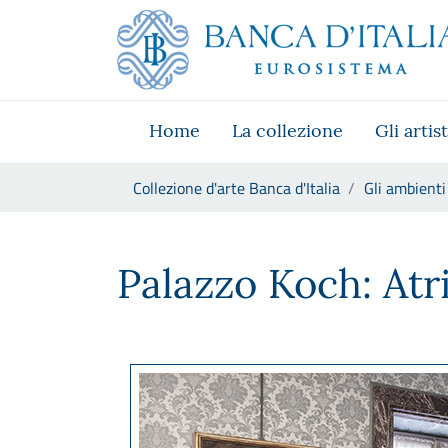
Vai al sito istituzionale
Skip to Main Content
Vai al menu di navigazione
Vai alla ricerca
Vai ai contenuti
Vai al footer
Home
La collezione
Gli artist
Ti trovi in:
Collezione d'arte Banca d'Italia
Gli ambienti
Palazzo Koch: Atrio dei Leoni
Palazzo Koch: Atr