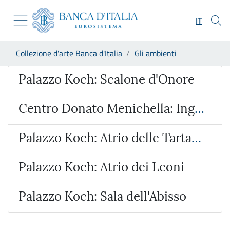
Vai al sito istituzionale
Skip to Main Content
Vai al menu di navigazione
IT
Vai alla ricerca
Vai ai contenuti
Ti trovi in:
Collezione d'arte Banca d'Italia
Gli ambienti
Vai al footer
Ambiente
Palazzo Koch: Scalone d'Onore
Centro Donato Menichella: Ingresso - Piazza - Sale rappresentanza
Palazzo Koch: Atrio delle Tartarughe
Palazzo Koch: Atrio dei Leoni
Palazzo Koch: Sala dell'Abisso