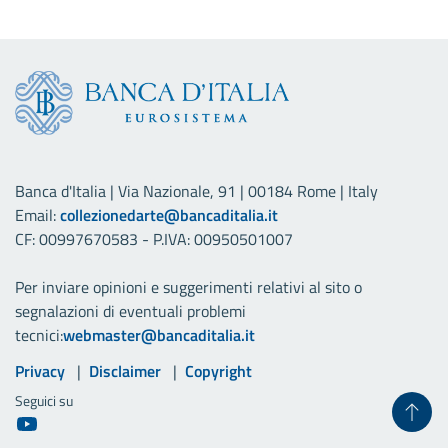
Banca d'Italia | Via Nazionale, 91 | 00184 Rome | Italy
Email:
collezionedarte@bancaditalia.it
CF: 00997670583 - P.IVA: 00950501007
Per inviare opinioni e suggerimenti relativi al sito o
segnalazioni di eventuali problemi
tecnici:
webmaster@bancaditalia.it
Link utili
Privacy
Disclaimer
Copyright
Seguici su