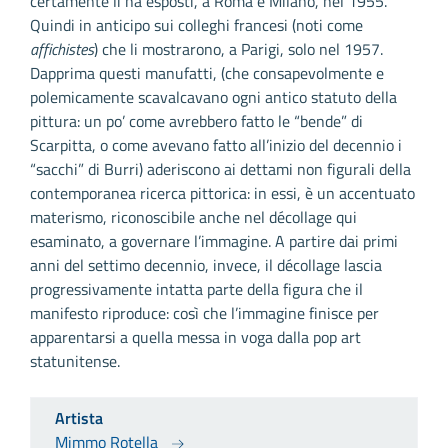
certamente li ha esposti, a Roma e Milano, nel 1955.
Quindi in anticipo sui colleghi francesi (noti come
affichistes
) che li mostrarono, a Parigi, solo nel 1957.
Dapprima questi manufatti, (che consapevolmente e
polemicamente scavalcavano ogni antico statuto della
pittura: un po’ come avrebbero fatto le “bende” di
Scarpitta, o come avevano fatto all’inizio del decennio i
“sacchi” di Burri) aderiscono ai dettami non figurali della
contemporanea ricerca pittorica: in essi, è un accentuato
materismo, riconoscibile anche nel décollage qui
esaminato, a governare l’immagine. A partire dai primi
anni del settimo decennio, invece, il décollage lascia
progressivamente intatta parte della figura che il
manifesto riproduce: così che l’immagine finisce per
apparentarsi a quella messa in voga dalla pop art
statunitense.
Artista
Mimmo Rotella