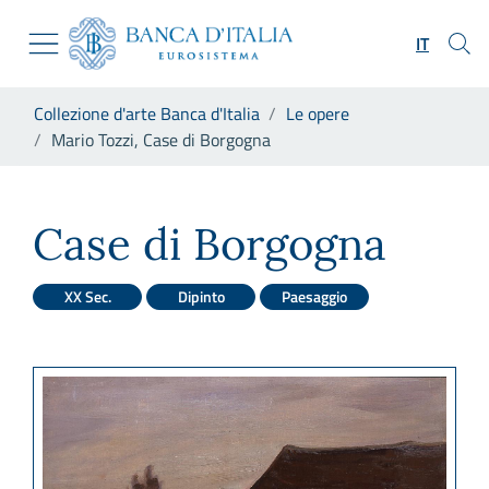
Vai al sito istituzionale
Skip to Main Content
Vai al menu di navigazione
IT
Vai alla ricerca
Vai ai contenuti
Ti trovi in:
Collezione d'arte Banca d'Italia
Le opere
Vai al footer
Mario Tozzi, Case di Borgogna
Mario Tozzi, Case di Borgogn
Case di Borgogna
XX Sec.
Dipinto
Paesaggio