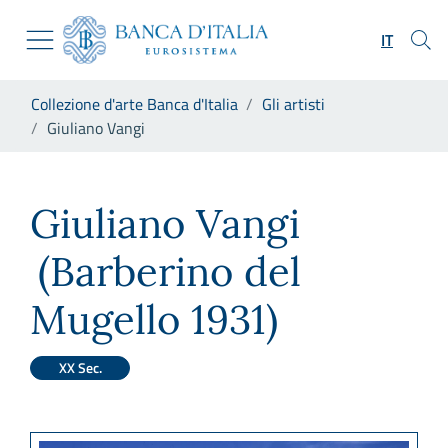
Vai al sito istituzionale
Skip to Main Content
Vai al menu di navigazione
IT
Vai alla ricerca
Vai ai contenuti
Ti trovi in:
Collezione d'arte Banca d'Italia
Gli artisti
Vai al footer
Giuliano Vangi
Giuliano Vangi
Giuliano Vangi
(Barberino del
Mugello 1931)
XX Sec.