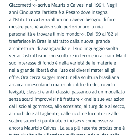
Giacometti>> scrive Maurizio Calvesi nel 1991. Negli
anni Cinquanta l'artista è a Pesaro dove insegna
all'Istituto d'Arte: <<allora non avevo bisogno di fare
mostre perchè volevo solo perfezionare la mia
personalità e trovare il mio mondo>>. Dal '59 al '62 si
trasferisce in Brasile attratto dalla nuova grande
architettura di avanguardia e il suo linguaggio svolta
verso l'astrattismo con sculture in ferro e in acciaio. Ma il
suo interesse di fondo è nella varietà delle materie e
nella grande libertà che l'uso dei diversi materiali gli
offre. Ora cerca suggerimenti nella scultura brasiliana
arcaica rimescolando materiali caldi e freddi, ruvidi e
levigati, classici e anti-classici passando ad un modellato
senza scarti improvvisi né fratture <<nelle sue variazioni
dal liscio al gommoso, allo screziato, al turgido e al secco,
al morbido e al tagliente, dalle ricolme lucentezze alle
scabre superfici puntinate o incise>> come osserva
ancora Maurizio Calvesi. La sua più recente produzione è
tutta rivolta alla riflessione sull'uomo, ad un'idea della