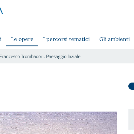
i
Le opere
I percorsi tematici
Gli ambienti
Francesco Trombadori, Paesaggio laziale
ggio laziale