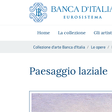
Vai al sito istituzionale
Skip to Main Content
Vai al menu di navigazione
Vai alla ricerca
Vai ai contenuti
Vai al footer
Home
La collezione
Gli artist
Ti trovi in:
Collezione d'arte Banca d'Italia
Le opere
Francesco Trombadori, Paesa
Paesaggio laziale