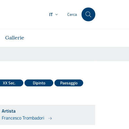
IT
Cerca
Gallerie
XX Sec.
Dipinto
Paesaggio
Artista
Francesco Trombadori