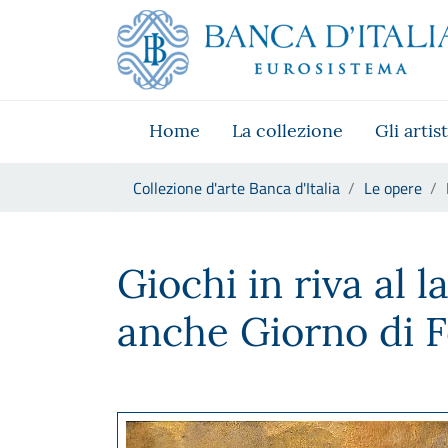
Vai al sito istituzionale
Skip to Main Content
Vai al menu di navigazione
Vai alla ricerca
Vai ai contenuti
Vai al footer
Home
La collezione
Gli artist
Ti trovi in:
Collezione d'arte Banca d'Italia
Le opere
Ettore Tito, Giochi in riva al
Giochi in riva al l
anche Giorno di F