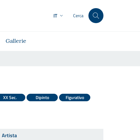
IT
Cerca
Gallerie
XX Sec.
Dipinto
Figurativo
Artista