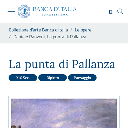
Vai al sito istituzionale
Skip to Main Content
Vai al menu di navigazione
IT
Vai alla ricerca
Vai ai contenuti
Ti trovi in:
Collezione d'arte Banca d'Italia
Le opere
Vai al footer
Daniele Ranzoni, La punta di Pallanza
Daniele Ranzoni, La punta di 
La punta di Pallanza
XIX Sec.
Dipinto
Paesaggio