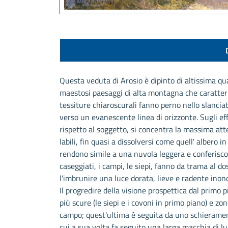
Questa veduta di Arosio è dipinto di altissima qu
maestosi paesaggi di alta montagna che caratteriz
tessiture chiaroscurali fanno perno nello slancia
verso un evanescente linea di orizzonte. Sugli e
rispetto al soggetto, si concentra la massima att
labili, fin quasi a dissolversi come quell' albero i
rendono simile a una nuvola leggera e conferiscon
caseggiati, i campi, le siepi, fanno da trama al d
l'imbrunire una luce dorata, lieve e radente ino
Il progredire della visione prospettica dal primo 
più scure (le siepi e i covoni in primo piano) e zo
campo; quest'ultima è seguita da uno schieramen
cui a sua volta fa seguito una larga macchia di l