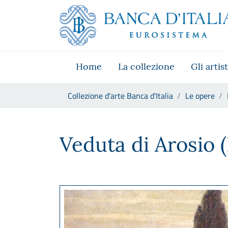
Vai al sito istituzionale
Skip to Main Content
Vai al menu di navigazione
Vai alla ricerca
Vai ai contenuti
Vai al footer
Home
La collezione
Gli artist
Ti trovi in:
Collezione d'arte Banca d'Italia
Le opere
Baldassare Longoni, Veduta d
Veduta di Arosio (