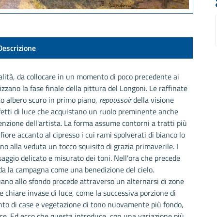
Descrizione
alità, da collocare in un momento di poco precedente ai
zano la fase finale della pittura del Longoni. Le raffinate
to albero scuro in primo piano,
repoussoir
della visione
ffetti di luce che acquistano un ruolo preminente anche
enzione dell'artista. La forma assume contorni a tratti più
n fiore accanto al cipresso i cui rami spolverati di bianco lo
o alla veduta un tocco squisito di grazia primaverile. I
osaggio delicato e misurato dei toni. Nell'ora che precede
nda la campagna come una benedizione del cielo.
piano allo sfondo procede attraverso un alternarsi di zone
ne chiare invase di luce, come la successiva porzione di
to di case e vegetazione di tono nuovamente più fondo,
uce. Ed ecco che questa introduce, con una variazione più