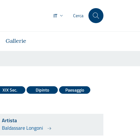
IT
Cerca
Gallerie
XIX Sec.
Dipinto
Paesaggio
Artista
Baldassare Longoni