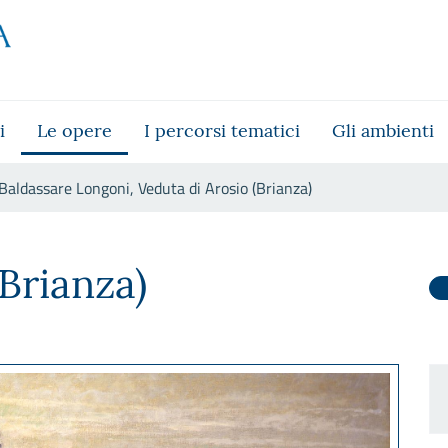
i
Le opere
I percorsi tematici
Gli ambienti
Baldassare Longoni, Veduta di Arosio (Brianza)
i Arosio (Brianza)
Brianza)