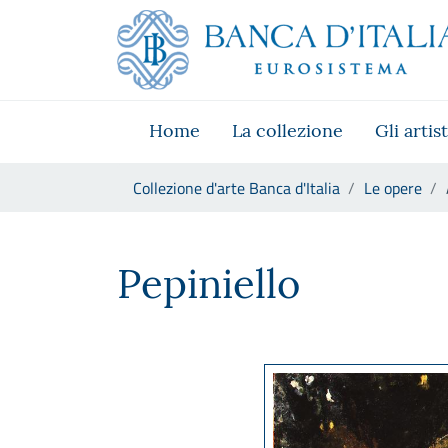
Vai al sito istituzionale
Skip to Main Content
Vai al menu di navigazione
Vai alla ricerca
Vai ai contenuti
Vai al footer
Home
La collezione
Gli artist
Ti trovi in:
Collezione d'arte Banca d'Italia
Le opere
Antonio Mancini, Pepiniello
Pepiniello