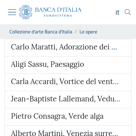
Vai al sito istituzionale
Skip to Main Content
Vai al menu di navigazione
IT
Vai alla ricerca
Vai ai contenuti
Ti trovi in:
Collezione d'arte Banca d'Italia
Le opere
Vai al footer
Opera
Carlo Maratti, Adorazione dei Magi
Aligi Sassu, Paesaggio
Carla Accardi, Vortice del vento verde
Jean-Baptiste Lallemand, Veduta ideata con l’Arco di Giano e San Giorgio al Velabro
Pietro Consagra, Verde alga
Alberto Martini, Venezia surreale