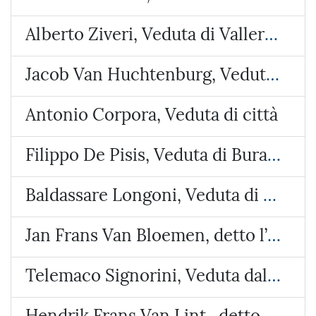
Alberto Ziveri, Veduta di Vallerano
Jacob Van Huchtenburg, Veduta di Piazza Colonna
Antonio Corpora, Veduta di città
Filippo De Pisis, Veduta di Burano
Baldassare Longoni, Veduta di Arosio (Brianza)
Jan Frans Van Bloemen, detto l’Orizzonte, Veduta del castello di Lunghezza
Telemaco Signorini, Veduta dalla costa di Riomaggiore
Hendrik Frans Van Lint , detto lo Studio, Veduta con due paesi e un tempietto circolare